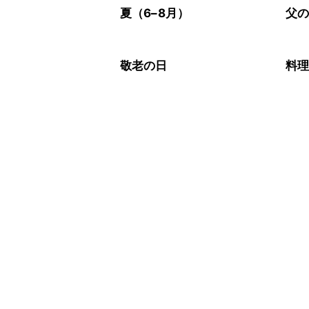
夏（6–8月）
父
敬老の日
料