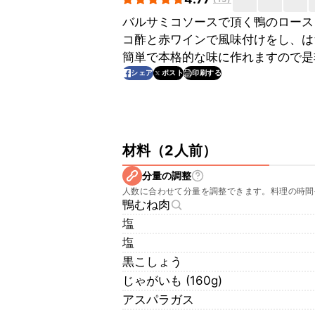
バルサミコソースで頂く鴨のロース
コ酢と赤ワインで風味付けをし、は
簡単で本格的な味に作れますので是
印刷する
シェア
ポスト
材料
（
2人前
）
分量の調整
人数に合わせて分量を調整できます。料理の時間
鴨むね肉
塩
塩
黒こしょう
じゃがいも (160g)
アスパラガス