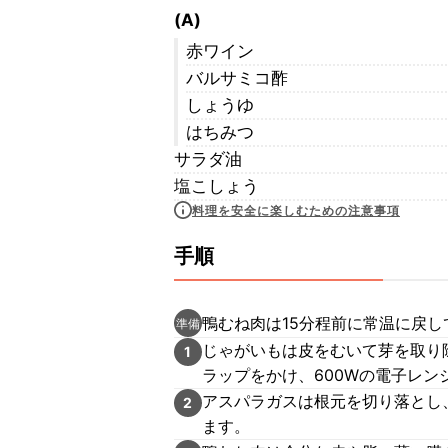
(A)
赤ワイン
バルサミコ酢
しょうゆ
はちみつ
サラダ油
塩こしょう
料理を安全に楽しむための注意事項
手順
鴨むね肉は15分程前に常温に戻し
準備
じゃがいもは皮をむいて芽を取り
1
ラップをかけ、600Wの電子レン
アスパラガスは根元を切り落とし、
2
ます。