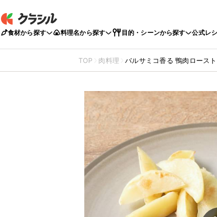
食材から探す
料理名から探す
目的・シーンから探す
公式レ
TOP
肉料理
バルサミコ香る 鴨肉ロースト