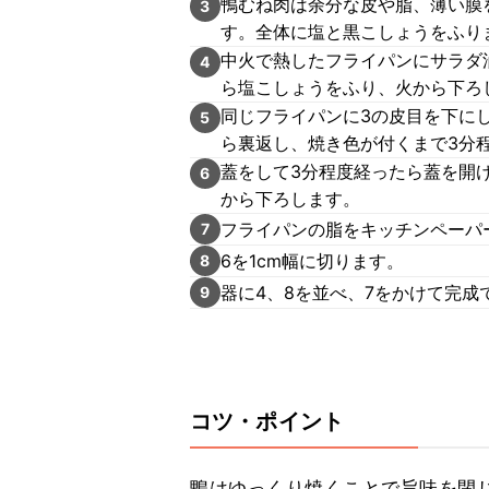
鴨むね肉は余分な皮や脂、薄い膜
3
す。全体に塩と黒こしょうをふり
中火で熱したフライパンにサラダ
4
ら塩こしょうをふり、火から下ろ
同じフライパンに3の皮目を下に
5
ら裏返し、焼き色が付くまで3分
蓋をして3分程度経ったら蓋を開
6
から下ろします。
フライパンの脂をキッチンペーパ
7
6を1cm幅に切ります。
8
器に4、8を並べ、7をかけて完成
9
コツ・ポイント
鴨はゆっくり焼くことで旨味を閉