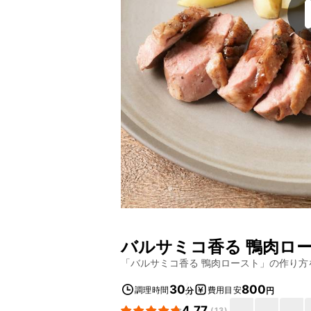
バルサミコ香る 鴨肉ロ
「
バルサミコ香る 鴨肉ロースト
」の作り方
30
800
調理時間
費用目安
分
円
4.77
(
13
)