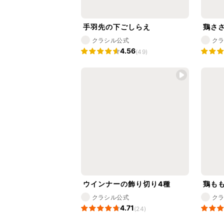
手羽先の下ごしらえ
鶏さ
クラシル公式
ク
4.56
(49)
ウインナーの飾り切り4種
鶏も
クラシル公式
ク
4.71
(24)