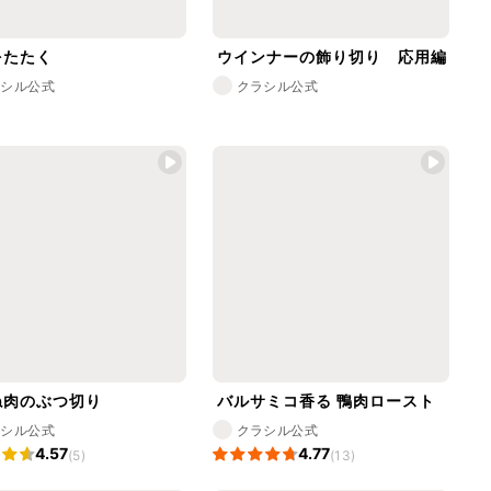
をたたく
ウインナーの飾り切り 応用編
ラシル公式
クラシル公式
ね肉のぶつ切り
バルサミコ香る 鴨肉ロースト
ラシル公式
クラシル公式
4.57
4.77
(5)
(13)