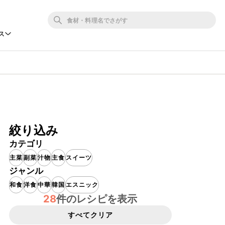
ス
絞り込み
カテゴリ
主菜
副菜
汁物
主食
スイーツ
ジャンル
和食
洋食
中華
韓国
エスニック
28
件のレシピを表示
すべてクリア