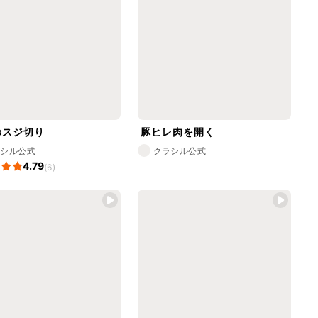
のスジ切り
豚ヒレ肉を開く
ラシル公式
クラシル公式
4.79
(6)