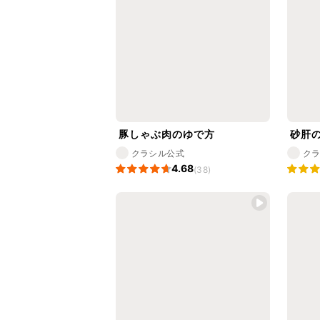
豚しゃぶ肉のゆで方
砂肝
クラシル公式
ク
4.68
(38)