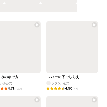
さみのゆで方
レバーの下ごしらえ
ラシル公式
クラシル公式
4.71
4.50
(130)
(77)