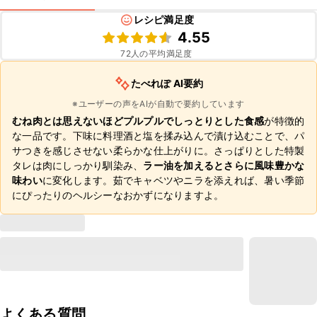
レシピ満足度
4.55
72
人の平均満足度
たべれぽ AI要約
※ユーザーの声をAIが自動で要約しています
むね肉とは思えないほどプルプルでしっとりとした食感
が特徴的
な一品です。下味に料理酒と塩を揉み込んで漬け込むことで、パ
サつきを感じさせない柔らかな仕上がりに。さっぱりとした特製
タレは肉にしっかり馴染み、
ラー油を加えるとさらに風味豊かな
味わい
に変化します。茹でキャベツやニラを添えれば、暑い季節
にぴったりのヘルシーなおかずになりますよ。
よくある質問