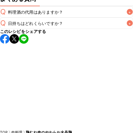
Q
料理酒の代用はありますか？
+
Q
日持ちはどれくらいですか？
+
A
このレシピをシェアする
保存期間は冷蔵で翌日中が目安です。なるべくお早めにお召
し上がりください。

A
※日持ちは目安です。
こちら
の注意事項をご確認の上、正し
TOP
肉料理
鶏むね肉のやわらか水晶鶏