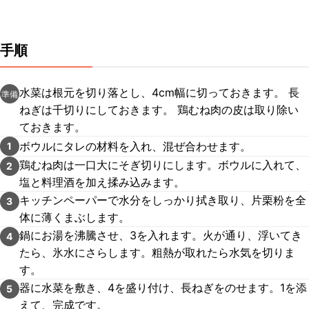
手順
水菜は根元を切り落とし、4cm幅に切っておきます。 長
準備
ねぎは千切りにしておきます。 鶏むね肉の皮は取り除い
ておきます。
ボウルにタレの材料を入れ、混ぜ合わせます。
1
鶏むね肉は一口大にそぎ切りにします。ボウルに入れて、
2
塩と料理酒を加え揉み込みます。
キッチンペーパーで水分をしっかり拭き取り、片栗粉を全
3
体に薄くまぶします。
鍋にお湯を沸騰させ、3を入れます。火が通り、浮いてき
4
たら、氷水にさらします。粗熱が取れたら水気を切りま
す。
器に水菜を敷き、4を盛り付け、長ねぎをのせます。1を添
5
えて、完成です。