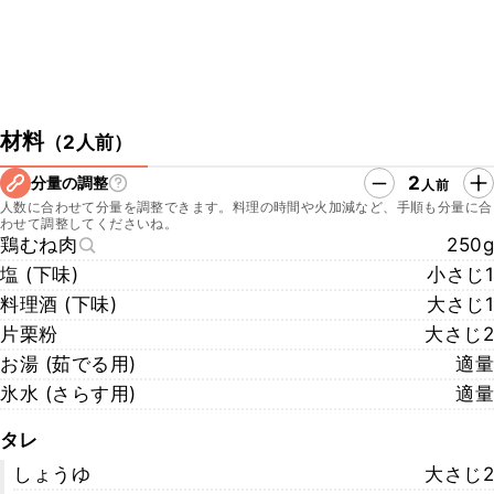
材料
（
2人前
）
2
分量の調整
人前
人数に合わせて分量を調整できます。料理の時間や火加減など、手順も分量に合
わせて調整してくださいね。
鶏むね肉
250g
塩 (下味)
小さじ1
料理酒 (下味)
大さじ1
片栗粉
大さじ2
お湯 (茹でる用)
適量
氷水 (さらす用)
適量
タレ
しょうゆ
大さじ2