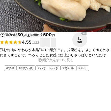
2152
30
500
調理時間
費用目安
分
円
4.55
保存
(
72
)
鶏むね肉のやわらか水晶鶏のご紹介です。片栗粉をまぶしてゆで氷水
にさらすことで、つるんとした食感に仕上がりさっぱりといただけま
紹介文をすべて見る
す。ごま油が効いたタレとの相性も抜群です。今夜の一品にいかがで
しょうか。ぜひ、お試しください。
#
水菜
#
鶏むね肉
#
ねぎ・長ねぎ
#
冬野菜
#
鶏肉