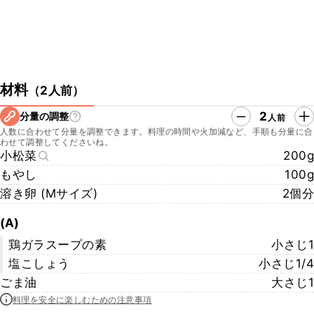
材料
（
2人前
）
2
分量の調整
人前
人数に合わせて分量を調整できます。料理の時間や火加減など、手順も分量に合
わせて調整してくださいね。
小松菜
200g
もやし
100g
溶き卵 (Mサイズ)
2個分
(A)
鶏ガラスープの素
小さじ1
塩こしょう
小さじ1/4
ごま油
大さじ1
料理を安全に楽しむための注意事項