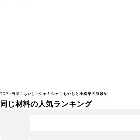
A
※日持ちは目安です。
こちら
の注意事項をご確認の上、正し
TOP
野菜
もやし
シャキシャキもやしと小松菜の卵炒め
同じ材料の人気ランキング