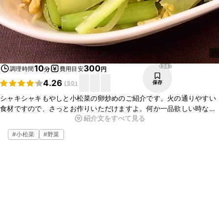
1347
10
300
調理時間
費用目安
分
円
4.26
保存
(
50
)
シャキシャキもやしと小松菜の卵炒めのご紹介です。火の通りやすい
食材ですので、さっとお作りいただけますよ。何か一品欲しい時など
紹介文をすべて見る
にもピッタリです。ぜひお試しください。
#
小松菜
#
野菜