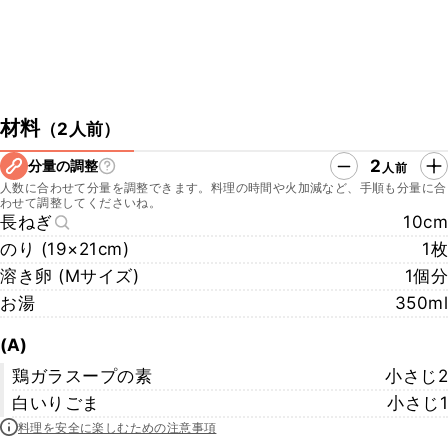
材料
（
2人前
）
2
分量の調整
人前
人数に合わせて分量を調整できます。料理の時間や火加減など、手順も分量に合
わせて調整してくださいね。
長ねぎ
10cm
のり (19×21cm)
1枚
溶き卵 (Mサイズ)
1個分
お湯
350ml
(A)
鶏ガラスープの素
小さじ2
白いりごま
小さじ1
料理を安全に楽しむための注意事項