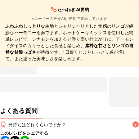
たべれぽ AI要約
※ユーザーの声をAIが自動で要約しています
ふわふわしっとり
な生地とシャリシャリとした食感のリンゴが絶
妙なハーモニーを奏でます。ホットケーキミックスを使用した簡
単レシピで、シナモンを加えると香り高い仕上がりに。アーモン
ドダイスのカリッとした食感も楽しめ、
素朴な甘さとリンゴの自
然な甘酸っぱさ
が特徴です。1日置くとよりしっとり感が増し
て、また違った美味しさを楽しめます。
よくある質問
Q
日持ちはどれくらいですか？
+
このレシピをシェアする
保存期間は冷蔵で翌日中が目安です。なるべくお早めにお召