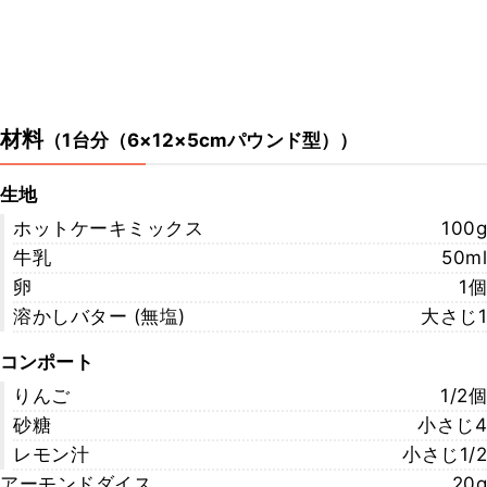
材料
（
1台分（6×12×5cmパウンド型）
）
生地
ホットケーキミックス
100g
牛乳
50ml
卵
1個
溶かしバター (無塩)
大さじ1
コンポート
りんご
1/2個
砂糖
小さじ4
レモン汁
小さじ1/2
アーモンドダイス
20g