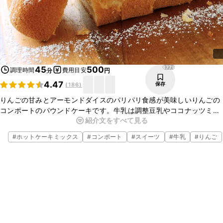
8779
45
500
調理時間
費用目安
分
円
4.47
保存
(
186
)
りんごの甘みとアーモンドダイスのパリパリ食感が美味しいりんごの
コンポートのパウンドケーキです。牛乳は調整豆乳やココナッツミル
紹介文をすべて見る
クでもコクがでて美味しく召し上がれますよ。紅茶と一緒にお召し上
がりください。
#
ホットケーキミックス
#
コンポート
#
スイーツ
#
牛乳
#
りんご