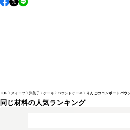
し上がりください。

A
※日持ちは目安です。
こちら
の注意事項をご確認の上、正し
TOP
スイーツ
洋菓子
ケーキ
パウンドケーキ
りんごのコンポートパウ
同じ材料の人気ランキング