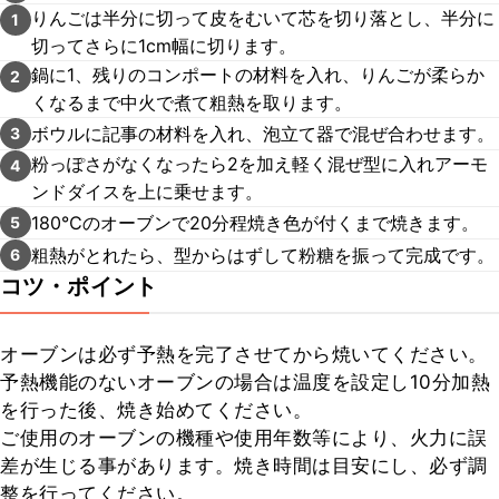
りんごは半分に切って皮をむいて芯を切り落とし、半分に
1
切ってさらに1cm幅に切ります。
鍋に1、残りのコンポートの材料を入れ、りんごが柔らか
2
くなるまで中火で煮て粗熱を取ります。
ボウルに記事の材料を入れ、泡立て器で混ぜ合わせます。
3
粉っぽさがなくなったら2を加え軽く混ぜ型に入れアーモ
4
ンドダイスを上に乗せます。
180℃のオーブンで20分程焼き色が付くまで焼きます。
5
粗熱がとれたら、型からはずして粉糖を振って完成です。
6
コツ・ポイント
オーブンは必ず予熱を完了させてから焼いてください。

予熱機能のないオーブンの場合は温度を設定し10分加熱
を行った後、焼き始めてください。

ご使用のオーブンの機種や使用年数等により、火力に誤
差が生じる事があります。焼き時間は目安にし、必ず調
整を行ってください。
