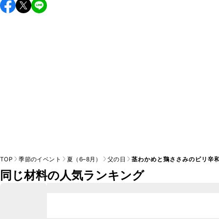
保存期間は冷蔵で当日中が目安です。なるべくお早めにお召
し上がりください。

A
※日持ちは目安です。
こちら
の注意事項をご確認の上、正し
TOP
季節のイベント
夏（6–8月）
父の日
茎わかめと鶏ささみのピリ辛
同じ材料の人気ランキング