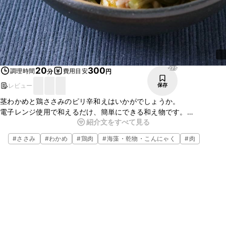
275
20
300
調理時間
費用目安
分
円
レビュー
保存
茎わかめと鶏ささみのピリ辛和えはいかがでしょうか。
電子レンジ使用で和えるだけ、簡単にできる和え物です。
紹介文をすべて見る
茎わかめのコリコリとした食感と鶏ささみのうま味がピリ辛味とよく
合っています。
#
ささみ
#
わかめ
#
鶏肉
#
海藻・乾物・こんにゃく
#
肉
お酒のおつまみにもピッタリです。ぜひお試しください。