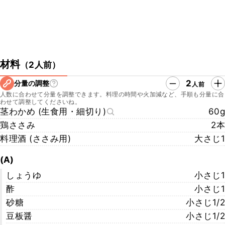
材料
（
2人前
）
2
分量の調整
人前
人数に合わせて分量を調整できます。料理の時間や火加減など、手順も分量に合
わせて調整してくださいね。
茎わかめ (生食用・細切り)
60g
鶏ささみ
2本
料理酒 (ささみ用)
大さじ1
(A)
しょうゆ
小さじ1
酢
小さじ1
砂糖
小さじ1/2
豆板醤
小さじ1/2