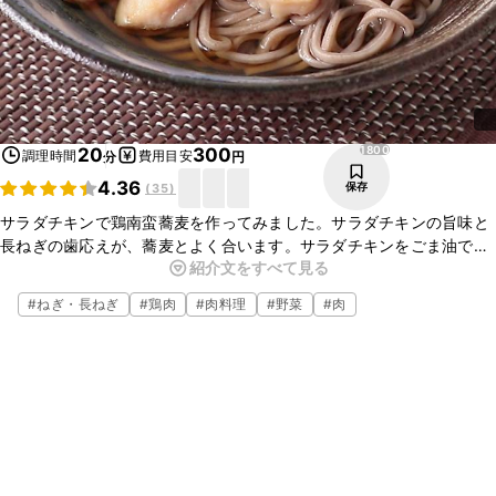
1800
20
300
調理時間
費用目安
分
円
4.36
保存
(
35
)
サラダチキンで鶏南蛮蕎麦を作ってみました。サラダチキンの旨味と
長ねぎの歯応えが、蕎麦とよく合います。サラダチキンをごま油で焼
紹介文をすべて見る
くことでコクが増して、よりおいしくいただけますよ。ぜひお試しく
ださいね。
#
ねぎ・長ねぎ
#
鶏肉
#
肉料理
#
野菜
#
肉