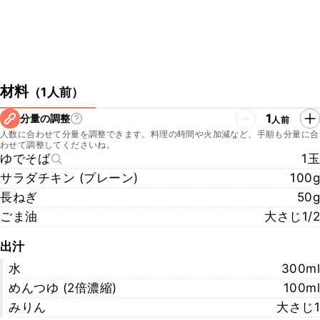
材料
（
1人前
）
1
分量の調整
人前
人数に合わせて分量を調整できます。料理の時間や火加減など、手順も分量に合
わせて調整してくださいね。
ゆでそば
1玉
サラダチキン (プレーン)
100g
長ねぎ
50g
ごま油
大さじ1/2
出汁
水
300ml
めんつゆ (2倍濃縮)
100ml
みりん
大さじ1