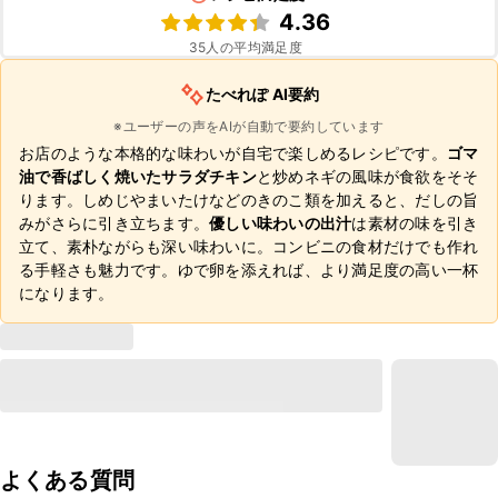
4.36
35
人の平均満足度
たべれぽ AI要約
※ユーザーの声をAIが自動で要約しています
お店のような本格的な味わいが自宅で楽しめるレシピです。
ゴマ
油で香ばしく焼いたサラダチキン
と炒めネギの風味が食欲をそそ
ります。しめじやまいたけなどのきのこ類を加えると、だしの旨
みがさらに引き立ちます。
優しい味わいの出汁
は素材の味を引き
立て、素朴ながらも深い味わいに。コンビニの食材だけでも作れ
る手軽さも魅力です。ゆで卵を添えれば、より満足度の高い一杯
になります。
よくある質問