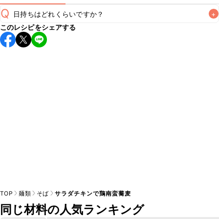
Q
日持ちはどれくらいですか？
+
このレシピをシェアする
こちらのレシピは出来たてをお召し上がりいただくことをお
すすめします。

A
※日持ちは目安です。
こちら
の注意事項をご確認の上、正し
TOP
麺類
そば
サラダチキンで鶏南蛮蕎麦
同じ材料の人気ランキング