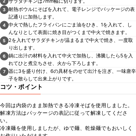
サラダチキンは7mm幅に切ります。
2
耐熱ボウルにそばを入れて、電子レンジでパッケージの表
3
記通りに加熱します。
中火で熱したフライパンにごま油をひき、1を入れて、し
4
んなりとして表面に焼き目がつくまで中火で焼きます。
2を入れてサラダチキンが温まるまで中火で焼き、一度取
5
り出します。
鍋に出汁の材料を入れて中火で加熱し、沸騰したら5を入
6
れてひと煮立ちさせ、火から下ろします。
器に3を盛り付け、6の具材をのせて出汁を注ぎ、一味唐辛
7
子を散らして出来上がりです。
コツ・ポイント
今回は内袋のまま加熱できる冷凍そばを使用しました。
解凍方法はパッケージの表記に従って解凍してくださ
い。

冷凍麺を使用しましたが、ゆで麺、乾燥麺でもおいしく
お作りいただけます。
