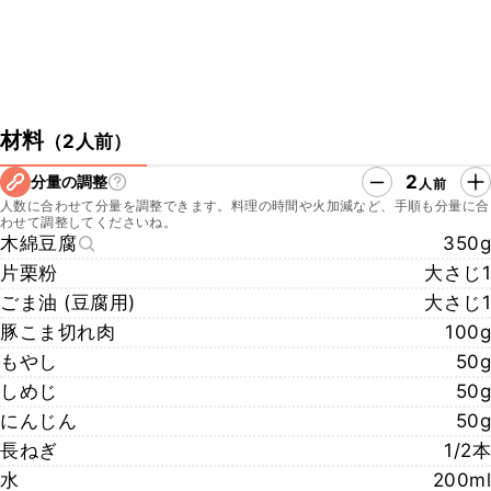
材料
（
2人前
）
2
分量の調整
人前
人数に合わせて分量を調整できます。料理の時間や火加減など、手順も分量に合
わせて調整してくださいね。
木綿豆腐
350g
片栗粉
大さじ1
ごま油 (豆腐用)
大さじ1
豚こま切れ肉
100g
もやし
50g
しめじ
50g
にんじん
50g
長ねぎ
1/2本
水
200ml