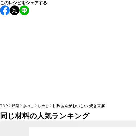
このレシピをシェアする
保存期間は冷蔵で翌日中が目安です。なるべくお早めにお召
し上がりください。

A
※日持ちは目安です。
こちら
の注意事項をご確認の上、正し
TOP
野菜
きのこ
しめじ
甘酢あんがおいしい 焼き豆腐
同じ材料の人気ランキング