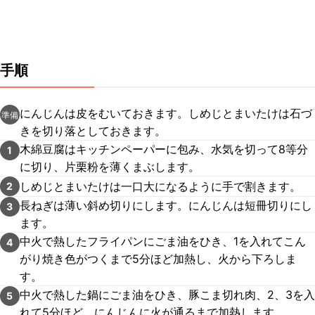
手順
にんじんは皮をむいておきます。しめじとまいたけは石づ
準備
きを切り落としておきます。
木綿豆腐はキッチンペーパーに包み、水気を切って8等分
1
に切り、片栗粉を薄くまぶします。
しめじとまいたけは一口大になるように手で割きます。
2
長ねぎは薄い斜め切りにします。にんじんは短冊切りにし
3
ます。
中火で熱したフライパンにごま油をひき、1を入れてこん
4
がり焼き色がつくまで5分ほど加熱し、火から下ろしま
す。
中火で熱した鍋にごま油をひき、豚こま切れ肉、2、3を入
5
れて5分ほど、にんじんに火が通るまで加熱します。