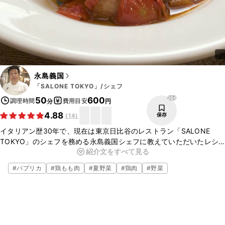
永島義国
「SALONE TOKYO」/シェフ
266
50
600
調理時間
費用目安
分
円
4.88
保存
(
14
)
イタリアン歴30年で、現在は東京日比谷のレストラン「SALONE 
TOKYO」のシェフを務める永島義国シェフに教えていただいたレシ
紹介文をすべて見る
ピをクラシルで再現！今回は、ポッロアーラロマーナのご紹介です。
フライパン一つでお店の味の鶏肉の煮込みがお作りいただけますよ。
#
パプリカ
#
鶏もも肉
#
夏野菜
#
鶏肉
#
野菜
こちらのレシピでは、シェフに教えていただいたレシピを、ご家庭で
作りやすい手順や材料で再現しております。
シェフが調理しているレシピ動画では、より詳しくご覧いただくこと
ができますので、さらに本格的な味わいに仕上げることができます