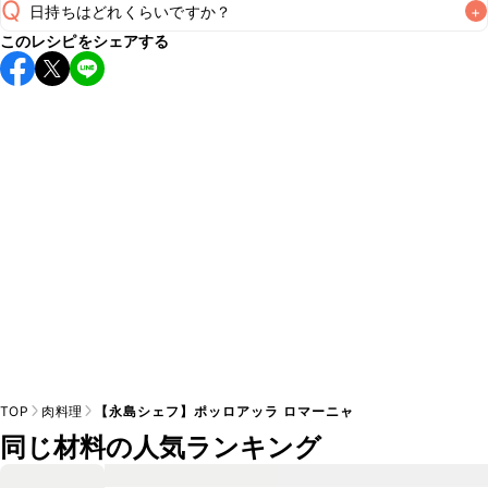
Q
日持ちはどれくらいですか？
+
このレシピをシェアする
保存期間は冷蔵で翌日中が目安です。なるべくお早めにお召
し上がりください。

A
※日持ちは目安です。
こちら
の注意事項をご確認の上、正し
TOP
肉料理
【永島シェフ】ポッロアッラ ロマーニャ
同じ材料の人気ランキング