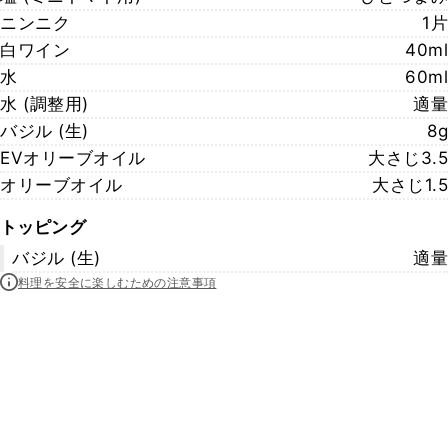
ニンニク
1片
白ワイン
40ml
水
60ml
水 (調整用)
適量
バジル (生)
8g
EVオリーブオイル
大さじ3.5
オリーブオイル
大さじ1.5
トッピング
バジル (生)
適量
料理を安全に楽しむための注意事項