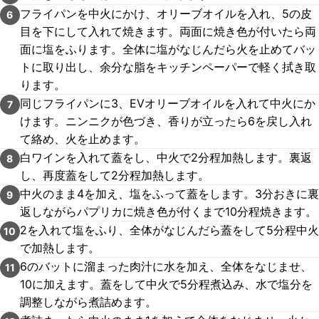
フライパンを中火にかけ、オリーブオイルを入れ、5の皮
6
目を下にして入れて焼きます。両面に焼き色が付いたら両
面に塩をふります。全体に塩がなじんだら火を止めてバッ
トに取り出し、余分な脂をキッチンペーパーで軽く拭き取
ります。
同じフライパンに3、EVオリーブオイルを入れて中火にか
7
けます。ニンニクが色づき、香りが立ったら6を戻し入れ
て絡め、火を止めます。
白ワインを入れて蓋をし、中火で2分程加熱します。裏返
8
し、再度蓋をして2分程加熱します。
中火のまま4を加え、塩をふって蓋をします。3分おきに裏
9
返しながらパプリカに焼き色が付くまで10分程焼きます。
2を入れて塩をふり、全体がなじんだら蓋をして5分程中火
10
で加熱します。
6のバットに溜まった肉汁に水を加え、全体をなじませ、
11
10に加えます。蓋をして中火で5分程煮込み、水で塩分を
調整しながら煮詰めます。