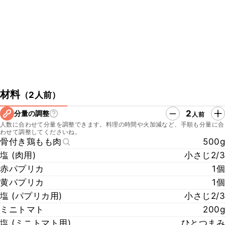
よ。ぜひチェックしてみてくださいね。
https://www.kurashiru.com/recipes/4a1874ab-6300-48ab-b0e0-
e9cb92750747
▼クラシル公式SNSはこちら
・クラシルYouTube
https://www.youtube.com/watch?v=SGz2hd4S_Y0
・クラシルTikTok
https://www.tiktok.com/@kurashiru.com
材料
（
2人前
）
・クラシルInstagram
https://www.instagram.com/kurashiru/
2
分量の調整
人前
・クラシルX
人数に合わせて分量を調整できます。料理の時間や火加減など、手順も分量に合
https://twitter.com/kurashiru0119
わせて調整してくださいね。
骨付き鶏もも肉
500g
塩 (肉用)
小さじ2/3
赤パプリカ
1個
黄パプリカ
1個
塩 (パプリカ用)
小さじ2/3
ミニトマト
200g
塩 (ミニトマト用)
ひとつまみ