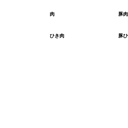
肉
豚
ひき肉
豚