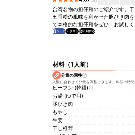
台湾名物の担仔麺のご紹介です。干
五香粉の風味を利かせた豚ひき肉を
で本格的な担仔麺をぜひ、お試しく
印刷する
シェア
ポスト
材料
（
1人前
）
分量の調整
人数に合わせて分量を調整できます。料理の時間
ビーフン (乾麺)
お湯 (ゆで用)
豚ひき肉
もやし
生姜
干し椎茸