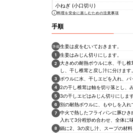
小ねぎ (小口切り)
料理を安全に楽しむための注意事項
手順
生姜は皮をむいておきます。
準備
生姜はみじん切りにします。
1
大きめの耐熱ボウルに水、干し椎
2
し、干し椎茸と戻し汁に分けます
ボウルに水、干しエビを入れ、パ
3
2の干し椎茸は軸を切り落とし、
4
3の干しエビはみじん切りにし
5
別の耐熱ボウルに、もやしを入れ
6
中火で熱したフライパンに豚ひき肉
7
入れて3分程炒め合わせ、全体に
鍋に2、3の戻し汁、スープの材
8