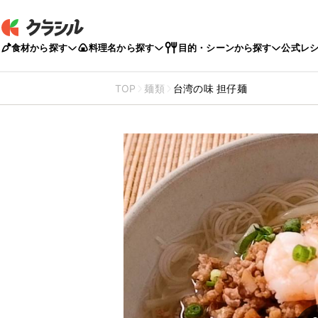
食材から探す
料理名から探す
目的・シーンから探す
公式レ
TOP
麺類
台湾の味 担仔麺