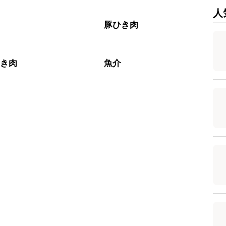
人
肉
豚ひき肉
ひき肉
魚介