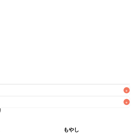
+
+
リ
がりいただくことをおすすめします。

菜
もやし