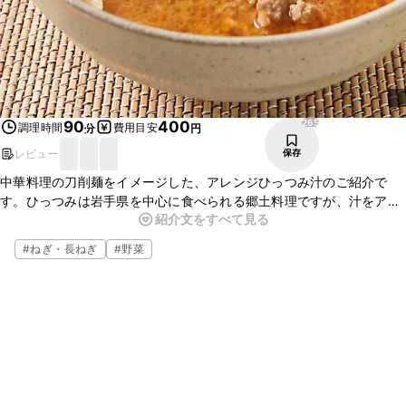
265
90
400
調理時間
費用目安
分
円
レビュー
保存
中華料理の刀削麺をイメージした、アレンジひっつみ汁のご紹介で
す。ひっつみは岩手県を中心に食べられる郷土料理ですが、汁をアレ
紹介文をすべて見る
ンジすればいつもとはひと味違う一品になります。花椒の爽やかな辛
味が効いた辛いスープがよく絡んでおいしいですよ。ぜひ作ってみて
#
ねぎ・長ねぎ
#
野菜
くださいね。