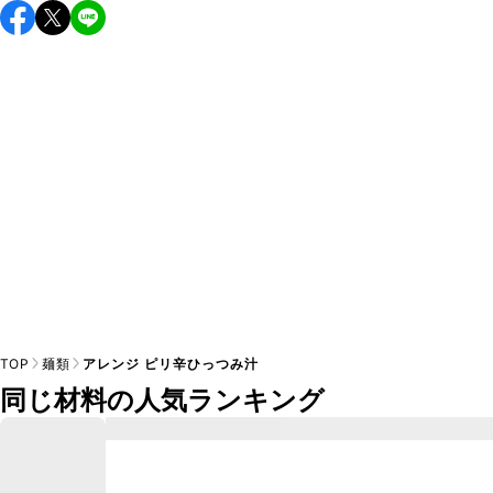
こちらのレシピは出来たてをお召し上がりいただくことをお
すすめします。

A
※日持ちは目安です。
こちら
の注意事項をご確認の上、正し
TOP
麺類
アレンジ ピリ辛ひっつみ汁
同じ材料の人気ランキング