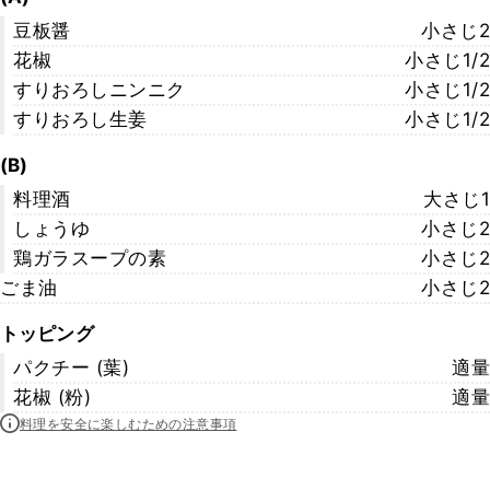
豆板醤
小さじ2
花椒
小さじ1/2
すりおろしニンニク
小さじ1/2
すりおろし生姜
小さじ1/2
(B)
料理酒
大さじ1
しょうゆ
小さじ2
鶏ガラスープの素
小さじ2
ごま油
小さじ2
トッピング
パクチー (葉)
適量
花椒 (粉)
適量
料理を安全に楽しむための注意事項