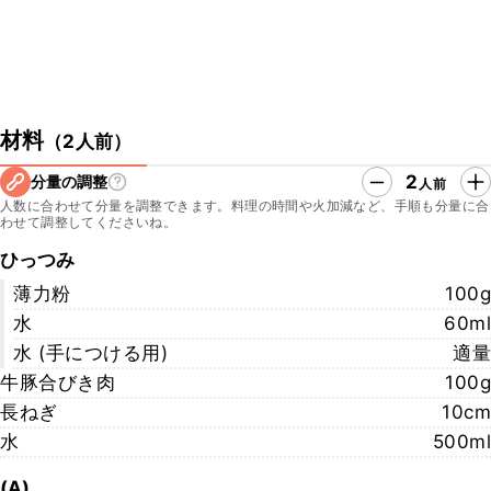
材料
（
2人前
）
2
分量の調整
人前
人数に合わせて分量を調整できます。料理の時間や火加減など、手順も分量に合
わせて調整してくださいね。
ひっつみ
薄力粉
100g
水
60ml
水 (手につける用)
適量
牛豚合びき肉
100g
長ねぎ
10cm
水
500ml
(A)