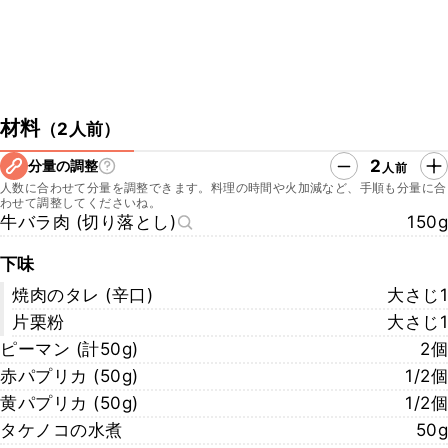
材料
（
2人前
）
2
分量の調整
人前
人数に合わせて分量を調整できます。料理の時間や火加減など、手順も分量に合
わせて調整してくださいね。
牛バラ肉 (切り落とし)
150g
下味
焼肉のタレ (辛口)
大さじ1
片栗粉
大さじ1
ピーマン (計50g)
2個
赤パプリカ (50g)
1/2個
黄パプリカ (50g)
1/2個
タケノコの水煮
50g