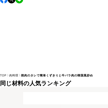
し上がりください。

A
※日持ちは目安です。
こちら
の注意事項をご確認の上、正し
TOP
肉料理
焼肉のタレで簡単くずきりと牛バラ肉の韓国風炒め
同じ材料の人気ランキング