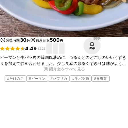
1090
30
500
調理時間
費用目安
分
円
4.49
保存
(
22
)
ピーマンと牛バラ肉の韓国風炒めに、つるんとのどごしのいいくずき
りを加えて炒め合わせました。少し食感の残るくずきりは味がよく絡
紹介文をすべて見る
んでいてとてもおいしいですよ。味付けには焼肉のタレを使用してい
ますので簡単にお作りいただけます。
#
たけのこ
#
ピーマン
#
パプリカ
#
牛バラ肉
#
春野菜