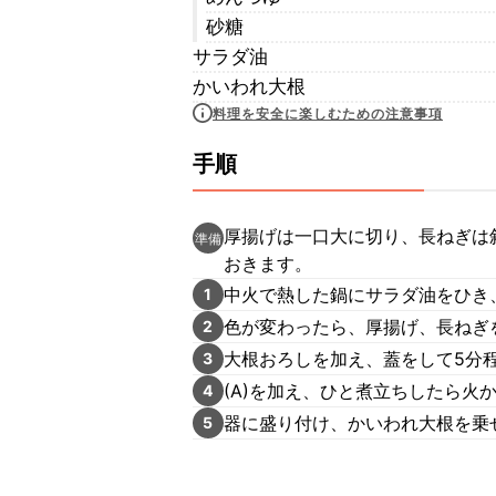
砂糖
サラダ油
かいわれ大根
料理を安全に楽しむための注意事項
手順
厚揚げは一口大に切り、長ねぎは
準備
おきます。
中火で熱した鍋にサラダ油をひき
1
色が変わったら、厚揚げ、長ねぎ
2
大根おろしを加え、蓋をして5分
3
(A)を加え、ひと煮立ちしたら火
4
器に盛り付け、かいわれ大根を乗
5