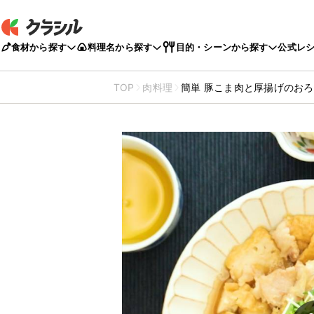
食材から探す
料理名から探す
目的・シーンから探す
公式レ
TOP
肉料理
簡単 豚こま肉と厚揚げのお