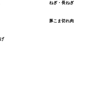
根
ねぎ・長ねぎ
肉
豚こま切れ肉
揚げ