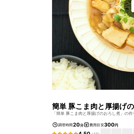
簡単 豚こま肉と厚揚げ
「
簡単 豚こま肉と厚揚げのおろし煮
」の作
20
300
調理時間
費用目安
分
円
4.50
(
49
)