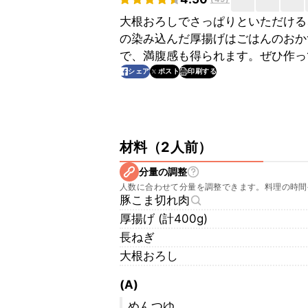
大根おろしでさっぱりといただける
の染み込んだ厚揚げはごはんのおか
で、満腹感も得られます。ぜひ作っ
印刷する
シェア
ポスト
材料
（
2人前
）
分量の調整
人数に合わせて分量を調整できます。料理の時間
豚こま切れ肉
厚揚げ (計400g)
長ねぎ
大根おろし
(A)
めんつゆ