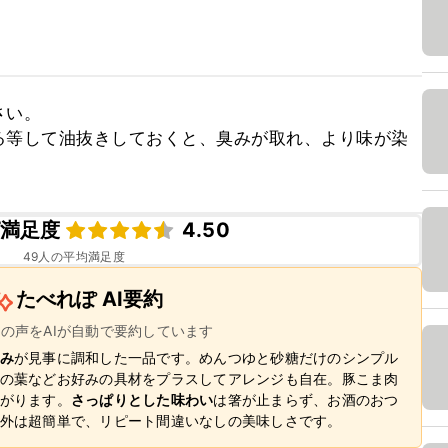
い。

る等して油抜きしておくと、臭みが取れ、より味が染
満足度
4.50
49
人の平均満足度
たべれぽ AI要約
ーの声をAIが自動で要約しています
み
が見事に調和した一品です。めんつゆと砂糖だけのシンプル
の葉などお好みの具材をプラスしてアレンジも自在。豚こま肉
がります。
さっぱりとした味わい
は箸が止まらず、お酒のおつ
外は超簡単で、リピート間違いなしの美味しさです。