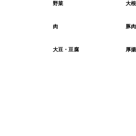
※日持ちは目安です。
こちら
野菜
大
肉
豚
大豆・豆腐
厚