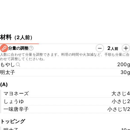
材料
（
2人前
）
2
分量の調整
人前
人数に合わせて分量を調整できます。料理の時間や火加減など、手順も分量に合
わせて調整してくださいね。
もやし
200g
明太子
30g
(A)
マヨネーズ
大さじ4
しょうゆ
小さじ2
一味唐辛子
小さじ1/2
トッピング