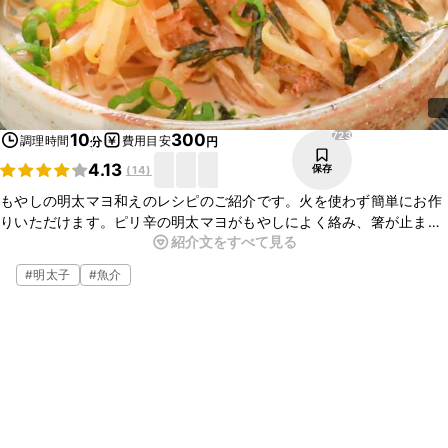
723
10
300
調理時間
費用目安
分
円
4.13
保存
(
14
)
もやしの明太マヨ和えのレシピのご紹介です。火を使わず簡単にお作
りいただけます。ピリ辛の明太マヨがもやしによく絡み、箸が止まら
紹介文をすべて見る
ない一品です。あと一品ほしいときやお酒のおつまみにもぴったりで
す。ぜひ一度つくってみてくださいね。
#
明太子
#
魚介