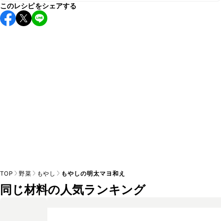
このレシピをシェアする
保存期間は冷蔵で当日中が目安です。なるべくお早めにお召
し上がりください。

A
※日持ちは目安です。
こちら
の注意事項をご確認の上、正し
TOP
野菜
もやし
もやしの明太マヨ和え
同じ材料の人気ランキング