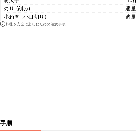
明太子
10g
のり (刻み)
適量
小ねぎ (小口切り)
適量
料理を安全に楽しむための注意事項
手順