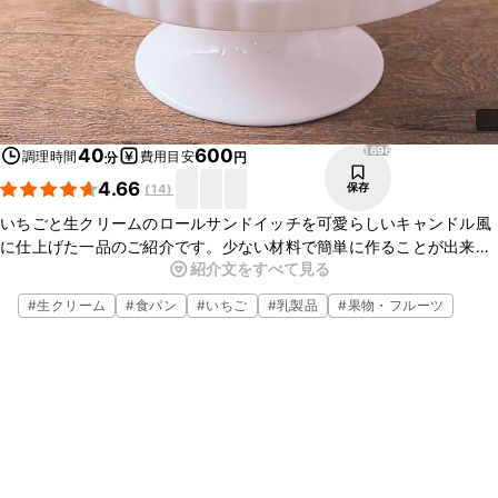
1696
40
600
調理時間
費用目安
分
円
4.66
保存
(
14
)
いちごと生クリームのロールサンドイッチを可愛らしいキャンドル風
に仕上げた一品のご紹介です。少ない材料で簡単に作ることが出来る
紹介文をすべて見る
ので、おもてなしの際やイベントなどにもぴったりです。ぜひ作って
みてくださいね。
#
生クリーム
#
食パン
#
いちご
#
乳製品
#
果物・フルーツ