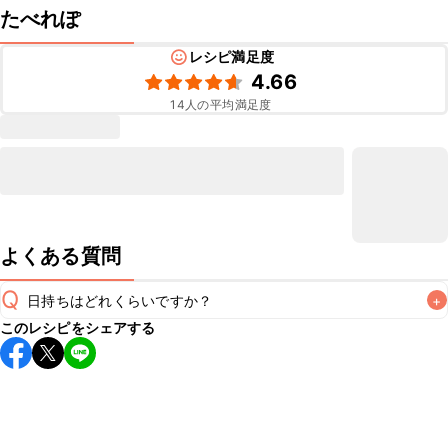
たべれぽ
レシピ満足度
4.66
14
人の平均満足度
よくある質問
Q
日持ちはどれくらいですか？
+
このレシピをシェアする
保存期間は冷蔵で当日中が目安です。なるべくお早めにお召
し上がりください。

A
※日持ちは目安です。
こちら
の注意事項をご確認の上、正し