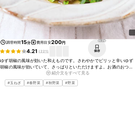
11.7K
15
200
調理時間
費用目安
分
円
4.21
保存
(
221
)
ゆず胡椒の風味が効いた和えものです。さわやかでピリッと辛いゆず
胡椒の風味が効いていて、さっぱりといただけますよ。お酒のおつま
紹介文をすべて見る
みにもぴったりなので、ぜひお試しくださいね。
#
玉ねぎ
#
春野菜
#
秋野菜
#
野菜