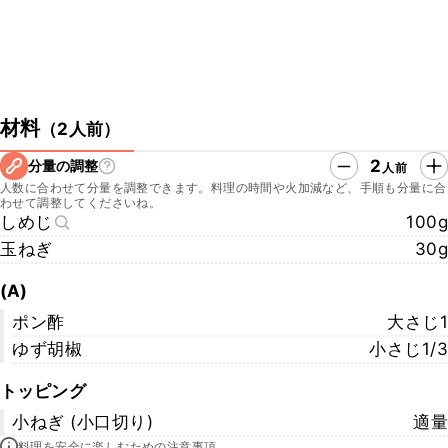
材料
（
2人前
）
2
分量の調整
人前
人数に合わせて分量を調整できます。料理の時間や火加減など、手順も分量に合
わせて調整してくださいね。
しめじ
100g
玉ねぎ
30g
(A)
ポン酢
大さじ1
ゆず胡椒
小さじ1/3
トッピング
小ねぎ (小口切り)
適量
料理を安全に楽しむための注意事項