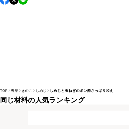
し上がりください。

A
※日持ちは目安です。
こちら
の注意事項をご確認の上、正し
TOP
野菜
きのこ
しめじ
しめじと玉ねぎのポン酢さっぱり和え
同じ材料の人気ランキング