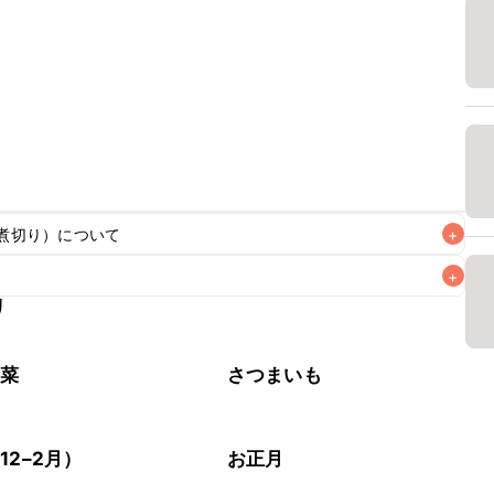
煮切り）について
+
+
含む調味料をそのまま使用すると、仕上がりにアルコール特
リ
りを行いアルコール分を飛ばすことをおすすめいたします。
なるべくお早めにお召し上がりください。

野菜
さつまいも
12–2月）
お正月