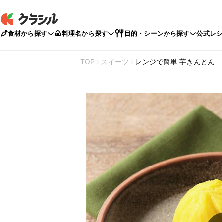
食材から探す
料理名から探す
目的・シーンから探す
公式レ
TOP
スイーツ
レンジで簡単 芋きんとん