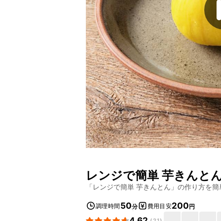
レンジで簡単 芋きんと
「
レンジで簡単 芋きんとん
」の作り方を簡
50
200
調理時間
費用目安
分
円
4.62
(
21
)