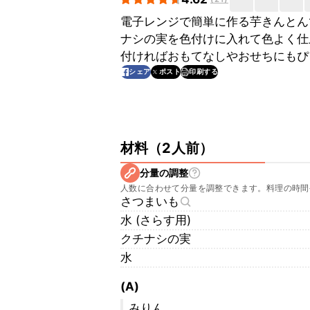
電子レンジで簡単に作る芋きんとん
ナシの実を色付けに入れて色よく仕
付ければおもてなしやおせちにもぴ
印刷する
シェア
ポスト
材料
（
2人前
）
分量の調整
人数に合わせて分量を調整できます。料理の時間
さつまいも
水 (さらす用)
クチナシの実
水
(A)
みりん