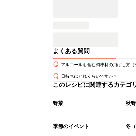
よくある質問
Q
アルコールを含む調味料の飛ばし方（
Q
日持ちはどれくらいですか？
非加熱のレシピの場合にアルコールを
A
このレシピに関連するカテゴ
有の風味が残るため、あらかじめ煮切
保存期間は冷蔵で4~5日が目安です。
煮切りの方法は
こちら
A
※日持ちは目安です。
こちら
野菜
秋
季節のイベント
冬（