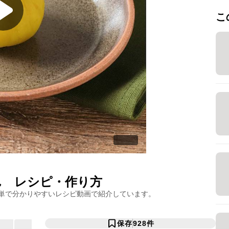
こ
ん
レシピ・作り方
単で分かりやすいレシピ動画で紹介しています。
保存
928
件