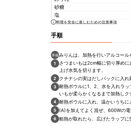
砂糖
塩
料理を安全に楽しむための注意事項
手順
みりんは、加熱を行いアルコール
準備
さつまいもは2cm幅に切り厚めに
1
上げ水気を切ります。
クチナシの実はだしパックに入れ
2
耐熱ボウルに1、2、水を入れラッ
3
いもが柔らかくなるまで加熱しク
耐熱ボウルに入れ、温かいうちに
4
(A)を加えてよく混ぜ、600W
5
粗熱が取れたら、広げたラップに5
6