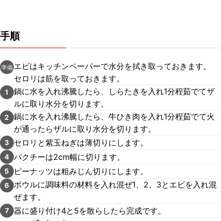
手順
エビはキッチンペーパーで水分を拭き取っておきます。
準備
セロリは筋を取っておきます。
鍋に水を入れ沸騰したら、しらたきを入れ1分程茹でてザ
1
ルに取り水分を切ります。
鍋に水を入れ沸騰したら、牛ひき肉を入れ1分程茹でて火
2
が通ったらザルに取り水分を切ります。
セロリと紫玉ねぎは薄切りにします。
3
パクチーは2cm幅に切ります。
4
ピーナッツは粗みじん切りにします。
5
ボウルに調味料の材料を入れ混ぜ1、2、3とエビを入れ混
6
ぜます。
器に盛り付け4と5を散らしたら完成です。
7