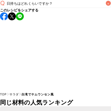
Q
日持ちはどれくらいですか？
+
このレシピをシェアする
保存期間は冷蔵で当日中が目安です。なるべくお早めにお召
し上がりください。

A
※日持ちは目安です。
こちら
の注意事項をご確認の上、正し
TOP
サラダ
白滝でヤムウンセン風
同じ材料の人気ランキング