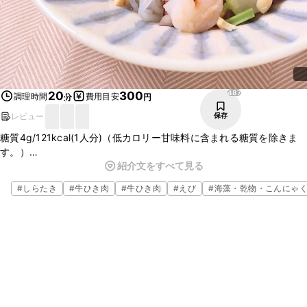
487
20
300
調理時間
費用目安
分
円
レビュー
保存
糖質4g/121kcal(1人分)（低カロリー甘味料に含まれる糖質を除きま
す。）
紹介文をすべて見る
はるさめの代わりに白滝を使用したヤムウンセン風の一品です。はる
さめを使用した場合に比べ糖質が約19g程抑えられます。主菜や主食
#
しらたき
#
牛ひき肉
#
牛ひき肉
#
えび
#
海藻・乾物・こんにゃ
で糖質が多めになった時にもオススメのサラダです。
（※この糖質量・カロリーは調理法等を考慮した栄養計算を行ってい
るため、通常のカロリー欄に記載されているクラシル独自計算結果と
若干の差がある場合がございます。ご了承ください。）