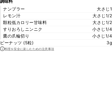
調味料
ナンプラー
大さじ1
レモン汁
大さじ1/2
顆粒低カロリー甘味料
大さじ1/2
すりおろしニンニク
小さじ1/4
鷹の爪輪切り
小さじ1/4
ピーナッツ (5粒)
3g
料理を安全に楽しむための注意事項