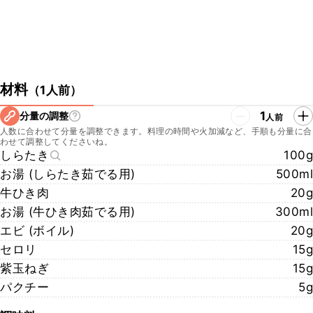
材料
（
1人前
）
1
分量の調整
人前
人数に合わせて分量を調整できます。料理の時間や火加減など、手順も分量に合
わせて調整してくださいね。
しらたき
100g
お湯 (しらたき茹でる用)
500ml
牛ひき肉
20g
お湯 (牛ひき肉茹でる用)
300ml
エビ (ボイル)
20g
セロリ
15g
紫玉ねぎ
15g
パクチー
5g