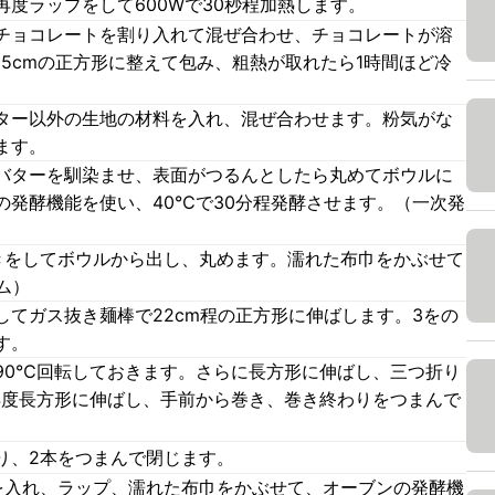
度ラップをして600Wで30秒程加熱します。
チョコレートを割り入れて混ぜ合わせ、チョコレートが溶
5cmの正方形に整えて包み、粗熱が取れたら1時間ほど冷
ター以外の生地の材料を入れ、混ぜ合わせます。粉気がな
ます。
バターを馴染ませ、表面がつるんとしたら丸めてボウルに
の発酵機能を使い、40℃で30分程発酵させます。（一次発
きをしてボウルから出し、丸めます。濡れた布巾をかぶせて
ム）
てガス抜き麺棒で22cm程の正方形に伸ばします。3をの
す。
90℃回転しておきます。さらに長方形に伸ばし、三つ折り
再度長方形に伸ばし、手前から巻き、巻き終わりをつまんで
り、2本をつまんで閉じます。
を入れ、ラップ、濡れた布巾をかぶせて、オーブンの発酵機