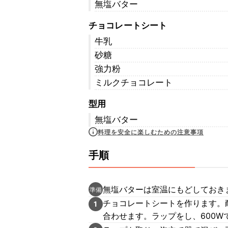
無塩バター
チョコレートシート
牛乳
砂糖
強力粉
ミルクチョコレート
型用
無塩バター
料理を安全に楽しむための注意事項
手順
無塩バターは室温にもどしておき
準備
チョコレートシートを作ります。
1
合わせます。ラップをし、600W