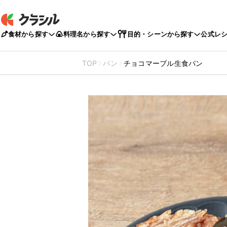
食材から探す
料理名から探す
目的・シーンから探す
公式レ
TOP
パン
チョコマーブル生食パン