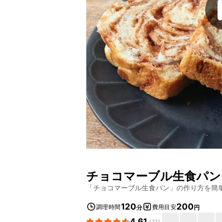
チョコマーブル生食パン
「
チョコマーブル生食パン
」の作り方を簡
120
200
調理時間
費用目安
分
円
4.61
(
11
)