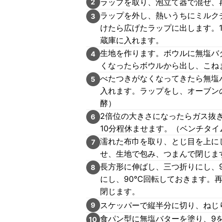
ラップを取り、泡立て器で混ぜ、再
2
ラップを外し、熱いうちにミルク
3
けたら広げたラップに出します。1
蔵庫に入れます。
生地を作ります。ボウルに無塩バ
4
くなったらボウルから出し、こね
べたつきがなくなってきたら無塩
5
入れます。ラップをし、オーブン
酵）
2倍位の大きさになったらガス抜
6
10分程休ませます。（ベンチタイ
濡れた布巾を取り、とじ目を上にし
7
せ、生地で包み、つまんで閉じま
長方形に伸ばし、三つ折りにし、
8
にし、90℃回転しておきます。
閉じます。
スケッパーで縦半分に切り、ねじ
9
食パン型に無塩バターを塗り、9
10