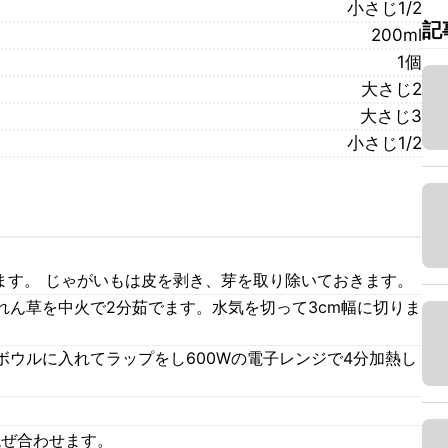
小さじ1/2
記
200ml
1個
大さじ2
大さじ3
小さじ1/2
ます。 じゃがいもは皮を剥き、芽を取り除いておきます。
れん草を中火で2分茹でます。水気を切って3cm幅に切りま
ボウルに入れてラップをし600Wの電子レンジで4分加熱し
混ぜ合わせます。