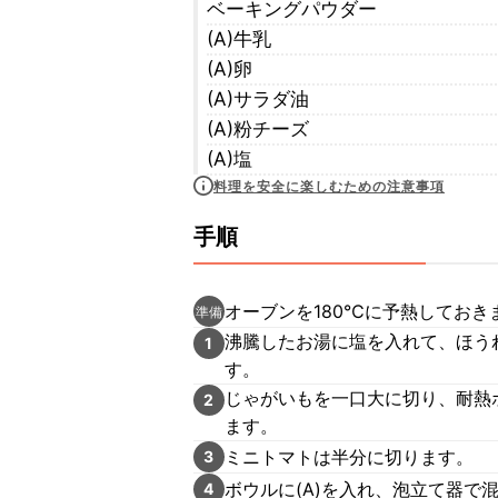
ベーキングパウダー
(A)牛乳
(A)卵
(A)サラダ油
(A)粉チーズ
(A)塩
料理を安全に楽しむための注意事項
手順
オーブンを180℃に予熱しておき
準備
沸騰したお湯に塩を入れて、ほう
1
す。
じゃがいもを一口大に切り、耐熱
2
ます。
ミニトマトは半分に切ります。
3
ボウルに(A)を入れ、泡立て器で
4