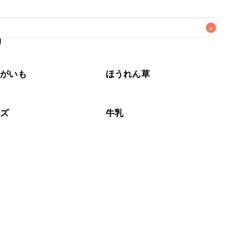
+
リ
なるべくお早めにお召し上がりください。

ゃがいも
ほうれん草
ーズ
牛乳