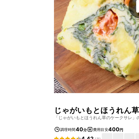
じゃがいもとほうれん草
「
じゃがいもとほうれん草のケークサレ
」
40
400
調理時間
費用目安
分
円
4.42
(
9
)