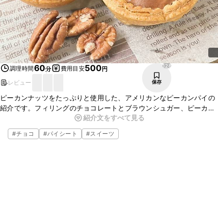
128
60
500
調理時間
費用目安
分
円
レビュー
保存
ピーカンナッツをたっぷりと使用した、アメリカンなピーカンパイの
紹介です。フィリングのチョコレートとブラウンシュガー、ピーカン
紹介文をすべて見る
ナッツの組み合わせは甘すぎず、やみつきになります。ティータイム
にぜひお試しくださいね。
#
チョコ
#
パイシート
#
スイーツ