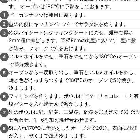
す。 オーブンは180℃に予熱をしておきます。
ピーカンナッツは粗目に割ります。
1
型の内側にキッチンペーパーでサラダ油をぬります。
2
冷凍パイシートはクッキングシートにのせ、麺棒で厚さ
3
2mm程に伸ばします。直径9cmの丸型に抜いて、型に敷
き込み、フォークで穴をあけます。
アルミホイルをのせ、重石をのせてから180℃のオーブン
4
で15分焼きます。
オーブンから一度取り出し、重石とアルミホイルを外し、
5
焼き色がうっすらつくまで180℃のオーブンで5分焼き、
冷まします。
フィリングを作ります。ボウルにビターチョコレートと有
6
塩バターを入れ湯せんで溶かします。
別のボウルに卵、卵黄、三温糖、砂糖を加え泡立て器で混
7
ぜ合わせ、1、6を加え混ぜ合わせます。
5に入れ170℃に予熱をしたオーブンで20分、表面にひび
8
が入り、乾くまで焼き冷まします。