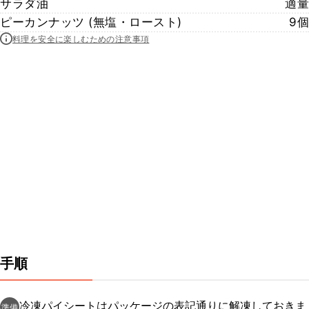
サラダ油
適量
ピーカンナッツ (無塩・ロースト)
9個
料理を安全に楽しむための注意事項
手順
冷凍パイシートはパッケージの表記通りに解凍しておきま
準備