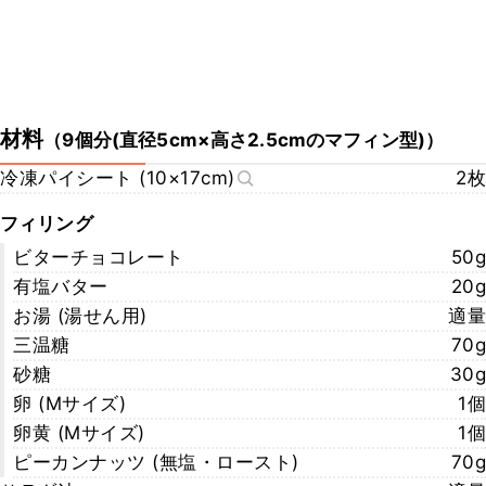
材料
（
9個分(直径5cm×高さ2.5cmのマフィン型)
）
冷凍パイシート (10×17cm)
2枚
フィリング
ビターチョコレート
50g
有塩バター
20g
お湯 (湯せん用)
適量
三温糖
70g
砂糖
30g
卵 (Mサイズ)
1個
卵黄 (Mサイズ)
1個
ピーカンナッツ (無塩・ロースト)
70g