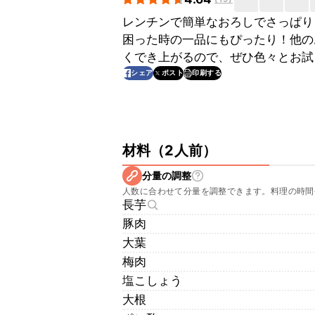
レンチンで簡単なおろしでさっぱり
困った時の一品にもぴったり！他の
くでき上がるので、ぜひ色々とお試
印刷する
シェア
ポスト
材料
（
2人前
）
分量の調整
人数に合わせて分量を調整できます。料理の時間
長芋
豚肉
大葉
梅肉
塩こしょう
大根