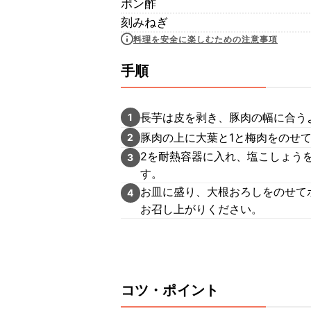
ポン酢
刻みねぎ
料理を安全に楽しむための注意事項
手順
長芋は皮を剥き、豚肉の幅に合う
1
豚肉の上に大葉と1と梅肉をのせ
2
2を耐熱容器に入れ、塩こしょうを
3
す。
お皿に盛り、大根おろしをのせて
4
お召し上がりください。
コツ・ポイント