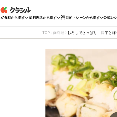
食材から探す
料理名から探す
目的・シーンから探す
公式レ
TOP
肉料理
おろしでさっぱり！長芋と梅