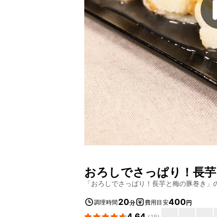
おろしでさっぱり！長芋
「
おろしでさっぱり！長芋と梅の豚巻き
」
20
400
調理時間
費用目安
分
円
4.64
(
19
)