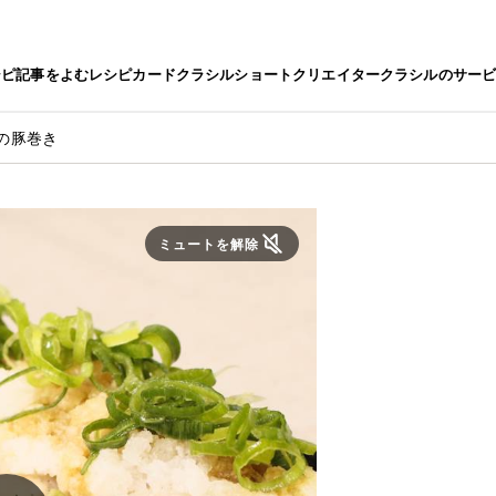
シピ
記事をよむ
レシピカード
クラシルショート
クリエイター
クラシルのサー
の豚巻き
ミュートを解除