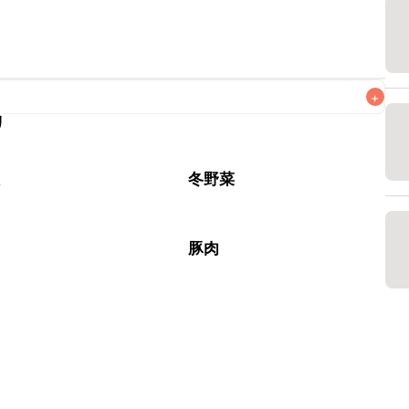
+
リ
なるべくお早めにお召し上がりください。

根
冬野菜
豚肉