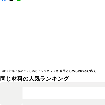
し上がりください。

A
※日持ちは目安です。
こちら
の注意事項をご確認の上、正し
TOP
野菜
きのこ
しめじ
シャキシャキ 長芋としめじのわさび和え
同じ材料の人気ランキング