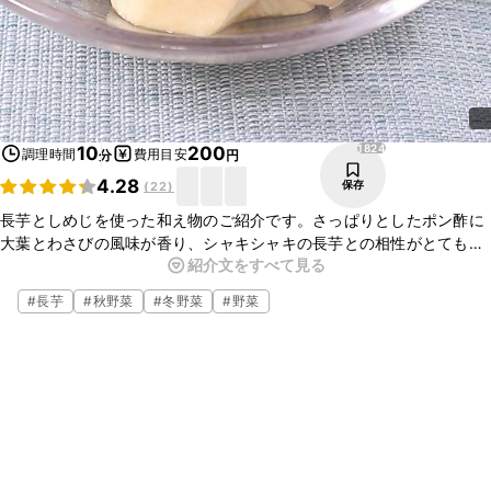
1824
10
200
調理時間
費用目安
分
円
4.28
保存
(
22
)
長芋としめじを使った和え物のご紹介です。さっぱりとしたポン酢に
大葉とわさびの風味が香り、シャキシャキの長芋との相性がとてもよ
紹介文をすべて見る
い一品です。お酒のおつまみにもぴったりですよ。簡単なのでぜひ
作ってみてくださいね。
#
長芋
#
秋野菜
#
冬野菜
#
野菜