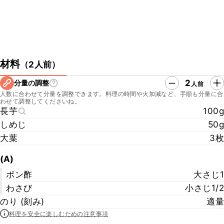
材料
（
2人前
）
2
分量の調整
人前
人数に合わせて分量を調整できます。料理の時間や火加減など、手順も分量に合
わせて調整してくださいね。
長芋
100g
しめじ
50g
大葉
3枚
(A)
ポン酢
大さじ1
わさび
小さじ1/2
のり (刻み)
適量
料理を安全に楽しむための注意事項