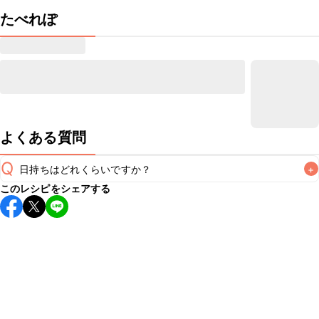
たべれぽ
よくある質問
Q
日持ちはどれくらいですか？
+
このレシピをシェアする
保存期間は冷蔵で当日中が目安です。なるべくお早めにお召
し上がりください。

A
※日持ちは目安です。
こちら
の注意事項をご確認の上、正し