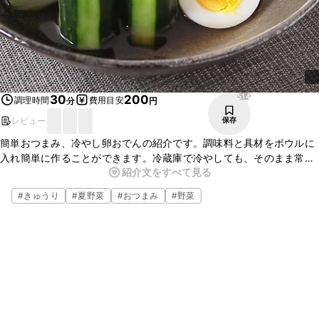
514
30
200
調理時間
費用目安
分
円
レビュー
保存
簡単おつまみ、冷やし卵おでんの紹介です。調味料と具材をボウルに
入れ簡単に作ることができます。冷蔵庫で冷やしても、そのまま常温
紹介文をすべて見る
でお召し上がりいただいてもおいしいですよ。お酒のおつまみにも
ぴったりです。ぜひ、お試しくださいね。
#
きゅうり
#
夏野菜
#
おつまみ
#
野菜