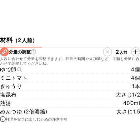
材料
（
2人前
）
2
分量の調整
人前
人数に合わせて分量を調整できます。料理の時間や火加減など、手順も分量に合
わせて調整してくださいね。
ゆで卵
4個
ミニトマト
4個
きゅうり
1本
塩昆布
大さじ1/2
熱湯
400ml
めんつゆ (2倍濃縮)
大さじ1.5
料理を安全に楽しむための注意事項