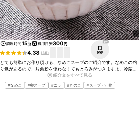
1122
15
300
調理時間
費用目安
分
円
4.38
保存
(
35
)
とても簡単にお作り頂ける、なめこスープのご紹介です。なめこの粘
り気があるので、片栗粉を使わなくてもとろみがつきますよ。冷蔵庫
紹介文をすべて見る
に余っている野菜などを入れても、美味しくお作りいただけますよ。
簡単なので是非作ってみてくださいね。
#
なめこ
#
卵スープ
#
ニラ
#
きのこ
#
スープ・汁物