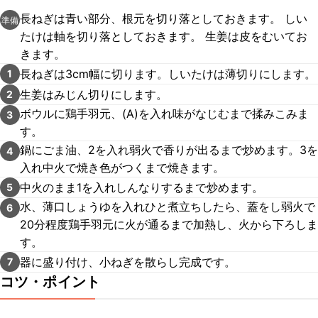
長ねぎは青い部分、根元を切り落としておきます。 しい
準備
たけは軸を切り落としておきます。 生姜は皮をむいてお
きます。
長ねぎは3cm幅に切ります。しいたけは薄切りにします。
1
生姜はみじん切りにします。
2
ボウルに鶏手羽元、(A)を入れ味がなじむまで揉みこみま
3
す。
鍋にごま油、2を入れ弱火で香りが出るまで炒めます。3を
4
入れ中火で焼き色がつくまで焼きます。
中火のまま1を入れしんなりするまで炒めます。
5
水、薄口しょうゆを入れひと煮立ちしたら、蓋をし弱火で
6
20分程度鶏手羽元に火が通るまで加熱し、火から下ろしま
す。
器に盛り付け、小ねぎを散らし完成です。
7
コツ・ポイント