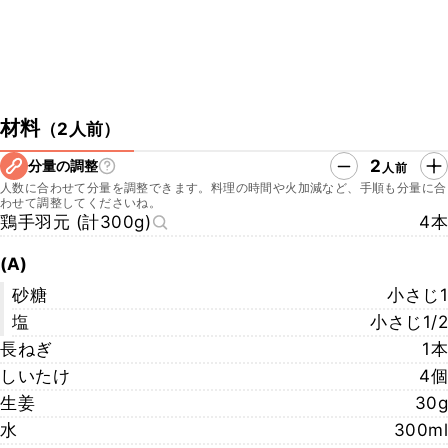
材料
（
2人前
）
2
分量の調整
人前
人数に合わせて分量を調整できます。料理の時間や火加減など、手順も分量に合
わせて調整してくださいね。
鶏手羽元 (計300g)
4本
(A)
砂糖
小さじ1
塩
小さじ1/2
長ねぎ
1本
しいたけ
4個
生姜
30g
水
300ml