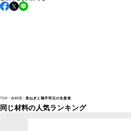
保存期間は冷蔵で翌日中が目安です。なるべくお早めにお召
し上がりください。

A
※日持ちは目安です。
こちら
の注意事項をご確認の上、正し
TOP
肉料理
長ねぎと鶏手羽元の生姜煮
同じ材料の人気ランキング