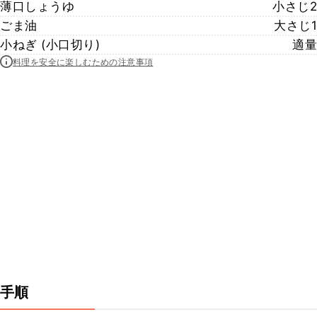
薄口しょうゆ
小さじ2
ごま油
大さじ1
小ねぎ (小口切り)
適量
料理を安全に楽しむための注意事項
手順