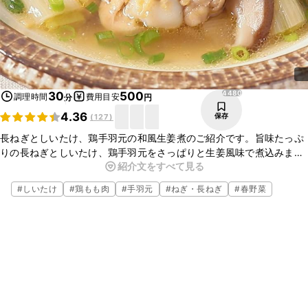
4480
30
500
調理時間
費用目安
分
円
4.36
保存
(
127
)
長ねぎとしいたけ、鶏手羽元の和風生姜煮のご紹介です。旨味たっぷ
りの長ねぎとしいたけ、鶏手羽元をさっぱりと生姜風味で煮込みま
紹介文をすべて見る
す。スープで身体温まる、ほっこりとした一品に仕上げました。ぜ
ひ、一度作ってみてくださいね。
#
しいたけ
#
鶏もも肉
#
手羽元
#
ねぎ・長ねぎ
#
春野菜