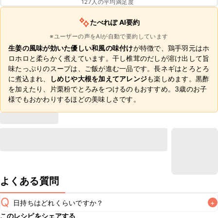
127
人の平均満足度
たべれぽ AI要約
※ユーザーの声をAIが自動で要約しています
生姜の風味が効いた優しい和風の味付け
が特徴で、鶏手羽元はホ
ロホロと柔らかく煮えています。干し椎茸のだしが溶け出して旨
味たっぷりのスープは、ご飯が進む一品です。長ネギはとろとろ
に煮込まれ、
しめじや大根を加えてアレンジ
も楽しめます。黒酢
を加えたり、片栗粉でとろみをつけるのもおすすめ。3歳のお子
様でもおかわりするほどの美味しさです。
よくある質問
Q
日持ちはどれくらいですか？
+
このレシピをシェアする