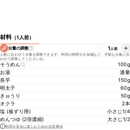
材料
（
1人前
）
1
分量の調整
人前
人数に合わせて分量を調整できます。料理の時間や火加減など、手順も分量に合
わせて調整してくださいね。
そうめん
100g
お湯
適量
長芋
150g
明太子
60g
きゅうり
50g
オクラ
2本
塩 (板ずり用)
小さじ1/4
めんつゆ (2倍濃縮)
大さじ1/2
料理を安全に楽しむための注意事項