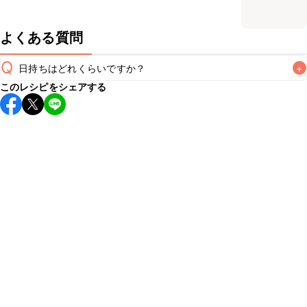
よくある質問
Q
日持ちはどれくらいですか？
+
このレシピをシェアする
こちらのレシピは出来たてをお召し上がりいただくことをお
すすめします。

A
※日持ちは目安です。
こちら
の注意事項をご確認の上、正し