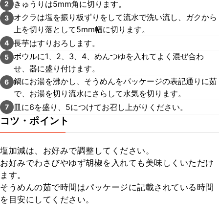
きゅうりは5mm角に切ります。
2
オクラは塩を振り板ずりをして流水で洗い流し、ガクから
3
上を切り落として5mm幅に切ります。
長芋はすりおろします。
4
ボウルに1、2、3、4、めんつゆを入れてよく混ぜ合わ
5
せ、器に盛り付けます。
鍋にお湯を沸かし、そうめんをパッケージの表記通りに茹
6
で、お湯を切り流水にさらして水気を切ります。
皿に6を盛り、5につけてお召し上がりください。
7
コツ・ポイント
塩加減は、お好みで調整してください。

お好みでわさびやゆず胡椒を入れても美味しくいただけ
ます。

そうめんの茹で時間はパッケージに記載されている時間
を目安にしてください。