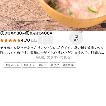
907
30
400
調理時間
費用目安
分
円
4.70
保存
(
12
)
そうめんを使ったあっさりレシピのご紹介です。暑い日や食欲のない
時におすすめです。簡単に手早くお作りいただけますので、時間のな
紹介文をすべて見る
い時や忙しい時に重宝しますよ。大葉やナス、ミョウガを加えても美
味しくいただけますのでぜひお試しください。
#
きゅうり
#
オクラ
#
長芋
#
七夕
#
夏野菜