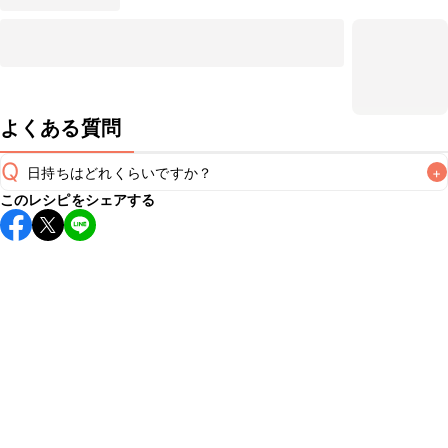
よくある質問
Q
日持ちはどれくらいですか？
+
このレシピをシェアする
保存期間は冷蔵で当日中が目安です。なるべくお早めにお召
し上がりください。

A
※日持ちは目安です。
こちら
の注意事項をご確認の上、正し