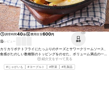
264
40
600
調理時間
費用目安
分
円
レビュー
保存
カリカリポテトフライにたっぷりのチーズとサワークリームソース、
食感がたのしい数種類のトッピングをのせた、ボリューム満点の一品
紹介文をすべて見る
です。やみつきになること間違いなしのおいしさですよ。簡単に作る
ことができ、見栄えがいいのでパーティーなどにもぴったりです。ぜ
#
じゃがいも
#
ヨーグルト
#
野菜
#
乳製品
ひお試しくださいね。