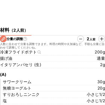
材料
（
2人前
）
2
分量の調整
人前
人数に合わせて分量を調整できます。料理の時間や火加減など、手順も分量に合
わせて調整してくださいね。
冷凍フライドポテト
200g
揚げ油
適量
イタリアンパセリ (生)
2g
(A)
サワークリーム
30g
無糖ヨーグルト
20g
すりおろしニンニク
小さじ1/2
塩
小さじ1/2