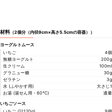
材料
（
2個分（内径9cm×高さ5.5cmの容器）
）
ヨーグルトムース
いちご
4個
無糖ヨーグルト
200g
生クリーム
100ml
グラニュー糖
30g
ゼラチン
3g
水 (ふやかす用)
大さじ1
お湯 (湯せん用・60℃)
適量
いちごソース
いちご (計120g)
9個