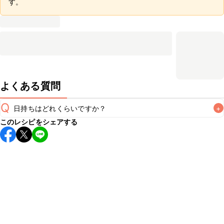
す。
よくある質問
Q
日持ちはどれくらいですか？
+
このレシピをシェアする
保存期間は冷蔵で当日中が目安です。なるべくお早めにお召
し上がりください。

A
※日持ちは目安です。
こちら
の注意事項をご確認の上、正し