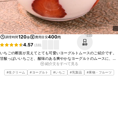
9459
120
400
調理時間
費用目安
分
円
4.57
保存
(
58
)
いちごの断面が見えてとても可愛いヨーグルトムースのご紹介です。
甘酸っぱいいちごと、酸味のある爽やかなヨーグルトのムースに、甘
紹介文をすべて見る
いイチゴのソースをかけて見た目も華やかで、お楽しみいただけま
す。ぜひ作ってみてくださいね。
#
生クリーム
#
ヨーグルト
#
いちご
#
乳製品
#
果物・フルーツ