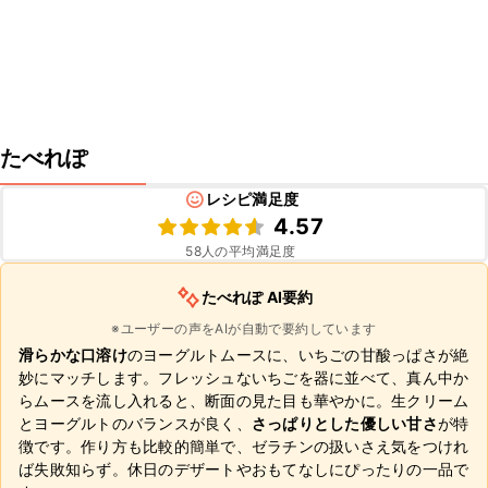
たべれぽ
レシピ満足度
4.57
58
人の平均満足度
たべれぽ AI要約
※ユーザーの声をAIが自動で要約しています
滑らかな口溶け
のヨーグルトムースに、いちごの甘酸っぱさが絶
妙にマッチします。フレッシュないちごを器に並べて、真ん中か
らムースを流し入れると、断面の見た目も華やかに。生クリーム
とヨーグルトのバランスが良く、
さっぱりとした優しい甘さ
が特
徴です。作り方も比較的簡単で、ゼラチンの扱いさえ気をつけれ
ば失敗知らず。休日のデザートやおもてなしにぴったりの一品で