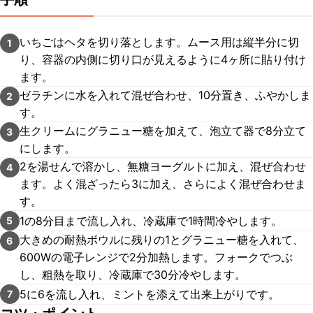
いちごはヘタを切り落とします。ムース用は縦半分に切
1
り、容器の内側に切り口が見えるように4ヶ所に貼り付け
ます。
ゼラチンに水を入れて混ぜ合わせ、10分置き、ふやかしま
2
す。
生クリームにグラニュー糖を加えて、泡立て器で8分立て
3
にします。
2を湯せんで溶かし、無糖ヨーグルトに加え、混ぜ合わせ
4
ます。よく混ざったら3に加え、さらによく混ぜ合わせま
す。
1の8分目まで流し入れ、冷蔵庫で1時間冷やします。
5
大きめの耐熱ボウルに残りの1とグラニュー糖を入れて、
6
600Wの電子レンジで2分加熱します。フォークでつぶ
し、粗熱を取り、冷蔵庫で30分冷やします。
5に6を流し入れ、ミントを添えて出来上がりです。
7