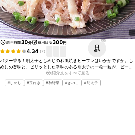
549
30
300
調理時間
費用目安
分
円
4.34
保存
(
7
)
バター香る！明太子としめじの和風焼きビーフンはいかがですか。し
めじの旨味と、ピリッとした辛味のある明太子の一粒一粒が、ビーフ
紹介文をすべて見る
ンに絡んで美味しいですよ。味付けはバターとめんつゆなので、とて
も簡単です。ぜひお試しください。
#
しめじ
#
玉ねぎ
#
秋野菜
#
きのこ
#
明太子