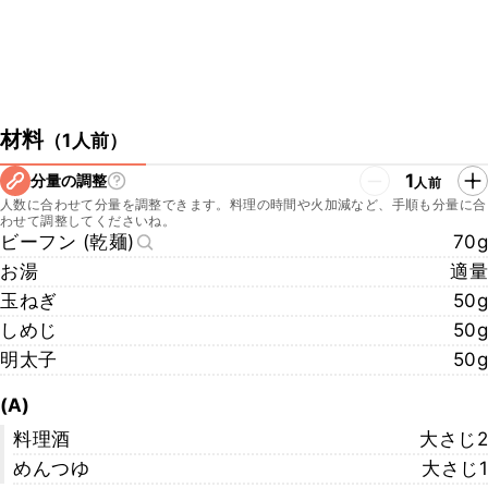
材料
（
1人前
）
1
分量の調整
人前
人数に合わせて分量を調整できます。料理の時間や火加減など、手順も分量に合
わせて調整してくださいね。
ビーフン (乾麺)
70g
お湯
適量
玉ねぎ
50g
しめじ
50g
明太子
50g
(A)
料理酒
大さじ2
めんつゆ
大さじ1