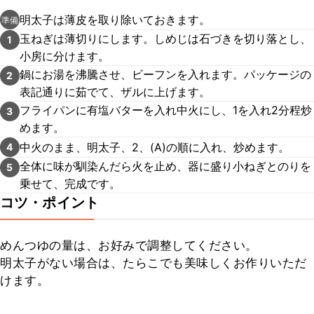
明太子は薄皮を取り除いておきます。
準備
玉ねぎは薄切りにします。しめじは石づきを切り落とし、
1
小房に分けます。
鍋にお湯を沸騰させ、ビーフンを入れます。パッケージの
2
表記通りに茹でて、ザルに上げます。
フライパンに有塩バターを入れ中火にし、1を入れ2分程炒
3
めます。
中火のまま、明太子、2、(A)の順に入れ、炒めます。
4
全体に味が馴染んだら火を止め、器に盛り小ねぎとのりを
5
乗せて、完成です。
コツ・ポイント
めんつゆの量は、お好みで調整してください。

明太子がない場合は、たらこでも美味しくお作りいただ
けます。