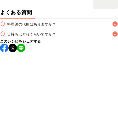
よくある質問
Q
料理酒の代用はありますか？
+
Q
日持ちはどれくらいですか？
+
A
このレシピをシェアする
保存期間は冷蔵で翌日中が目安です。なるべくお早めにお召
し上がりください。

A
※日持ちは目安です。
こちら
の注意事項をご確認の上、正し