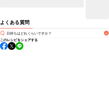
よくある質問
Q
日持ちはどれくらいですか？
+
このレシピをシェアする
保存期間は冷蔵で翌日中が目安です。なるべくお早めにお召
し上がりください。

A
※日持ちは目安です。
こちら
の注意事項をご確認の上、正し