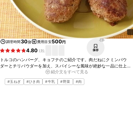
182
30
500
調理時間
費用目安
分
円
4.80
保存
(
9
)
トルコのハンバーグ、キョフテのご紹介です。肉だねにクミンパウ
ダーとチリパウダーを加え、スパイシーな風味が絶妙な一品に仕上げ
紹介文をすべて見る
ました。お酒と一緒にいかがでしょうか。いつもと違うハンバーグを
ぜひお試しください。
#
玉ねぎ
#
ひき肉
#
牛乳
#
野菜
#
肉