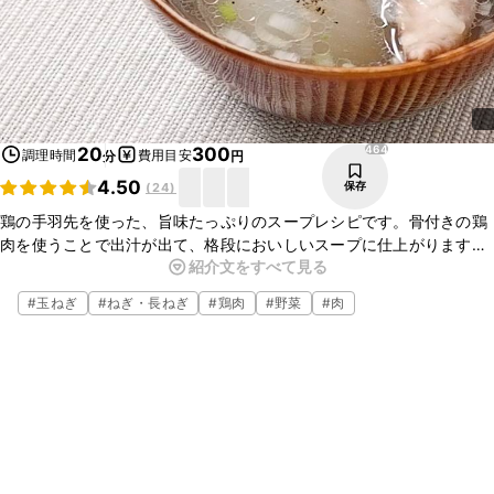
464
20
300
調理時間
費用目安
分
円
4.50
保存
(
24
)
鶏の手羽先を使った、旨味たっぷりのスープレシピです。骨付きの鶏
肉を使うことで出汁が出て、格段においしいスープに仕上がります。
紹介文をすべて見る
生姜も入っているので、体も温まりますよ。たっぷりのねぎと一緒に
お召し上がりください。
#
玉ねぎ
#
ねぎ・長ねぎ
#
鶏肉
#
野菜
#
肉