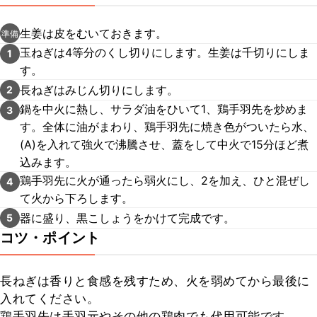
生姜は皮をむいておきます。
準備
玉ねぎは4等分のくし切りにします。生姜は千切りにしま
1
す。
長ねぎはみじん切りにします。
2
鍋を中火に熱し、サラダ油をひいて1、鶏手羽先を炒めま
3
す。全体に油がまわり、鶏手羽先に焼き色がついたら水、
(A)を入れて強火で沸騰させ、蓋をして中火で15分ほど煮
込みます。
鶏手羽先に火が通ったら弱火にし、2を加え、ひと混ぜし
4
て火から下ろします。
器に盛り、黒こしょうをかけて完成です。
5
コツ・ポイント
長ねぎは香りと食感を残すため、火を弱めてから最後に
入れてください。

鶏手羽先は手羽元やその他の鶏肉でも代用可能です。