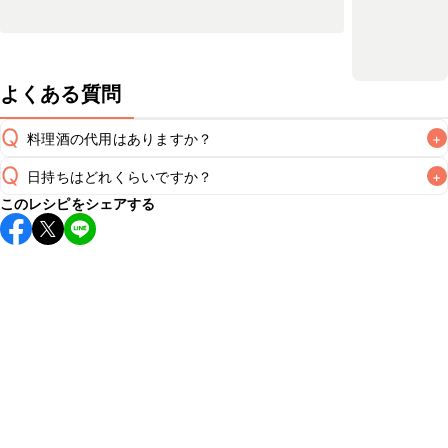
よくある質問
Q
料理酒の代用はありますか？
+
Q
日持ちはどれくらいですか？
+
A
このレシピをシェアする
保存期間は冷蔵で翌日中が目安です。なるべくお早めにお召
し上がりください。

A
※日持ちは目安です。
こちら
の注意事項をご確認の上、正し