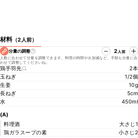
材料
（
2人前
）
2
分量の調整
人前
人数に合わせて分量を調整できます。料理の時間や火加減など、手順も分量に合
わせて調整してくださいね。
鶏手羽先
2本
玉ねぎ
1/2個
生姜
10g
長ねぎ
5cm
水
450ml
(A)
料理酒
大さじ1
鶏ガラスープの素
小さじ2