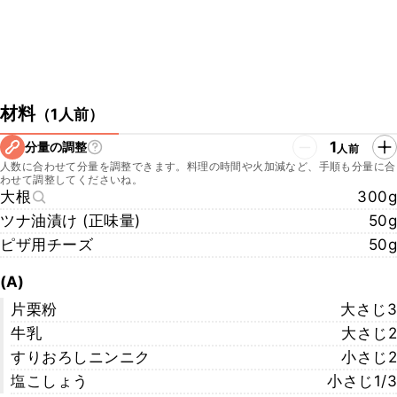
材料
（
1人前
）
1
分量の調整
人前
人数に合わせて分量を調整できます。料理の時間や火加減など、手順も分量に合
わせて調整してくださいね。
大根
300g
ツナ油漬け (正味量)
50g
ピザ用チーズ
50g
(A)
片栗粉
大さじ3
牛乳
大さじ2
すりおろしニンニク
小さじ2
塩こしょう
小さじ1/3