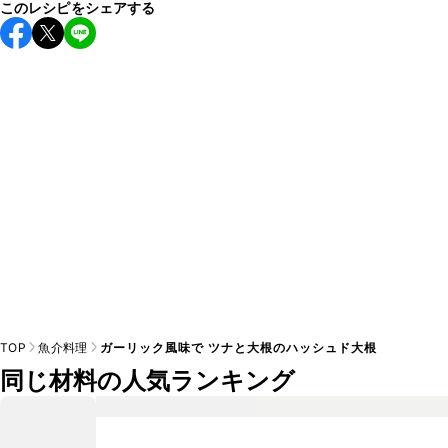
このレシピをシェアする
保存期間は冷蔵で翌日中が目安です。なるべくお早めにお召
し上がりください。

A
※日持ちは目安です。
こちら
の注意事項をご確認の上、正し
TOP
魚介料理
ガーリック風味で ツナと大根のハッシュド大根
同じ材料の人気ランキング