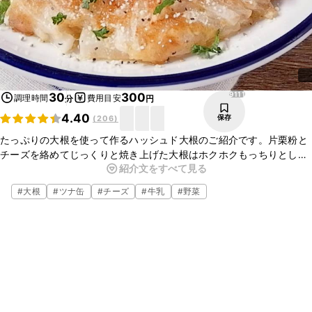
9111
30
300
調理時間
費用目安
分
円
4.40
保存
(
206
)
たっぷりの大根を使って作るハッシュド大根のご紹介です。片栗粉と
チーズを絡めてじっくりと焼き上げた大根はホクホクもっちりとした
紹介文をすべて見る
食感でとてもおいしいですよ。ツナとすりおろしニンニクの風味がと
てもよいアクセントになりますよ。
#
大根
#
ツナ缶
#
チーズ
#
牛乳
#
野菜