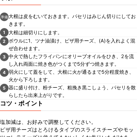
大根は皮をむいておきます。パセリはみじん切りにしてお
準備
きます。
大根は細切りにします。
1
ボウルに1、ツナ油漬け、ピザ用チーズ、(A)を入れよく混
2
ぜ合わせます。
中火で熱したフライパンにオリーブオイルをひき、2を流
3
し入れ両面に焼き色がつくまで5分ずつ焼きます。
弱火にして蓋をして、大根に火が通るまで5分程度焼き、
4
火から下ろします。
器に盛り付け、粉チーズ、粗挽き黒こしょう、パセリを散
5
らしたら出来上がりです。
コツ・ポイント
塩加減は、お好みで調整してください。

ピザ用チーズはとろけるタイプのスライスチーズやモッ