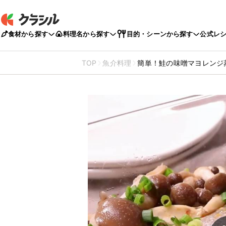
食材から探す
料理名から探す
目的・シーンから探す
公式レ
TOP
魚介料理
簡単！鮭の味噌マヨレンジ