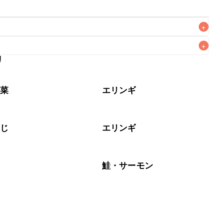
+
+
リ
なるべくお早めにお召し上がりください。

野菜
エリンギ
めじ
エリンギ
介
鮭・サーモン