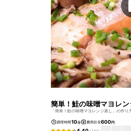
簡単！鮭の味噌マヨレン
「
簡単！鮭の味噌マヨレンジ蒸し
」の作り
10
600
調理時間
費用目安
分
円
4.40
(
795
)