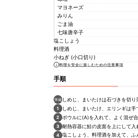
マヨネーズ
みりん
ごま油
七味唐辛子
塩こしょう
料理酒
小ねぎ (小口切り)
料理を安全に楽しむための注意事項
手順
しめじ、まいたけは石づきを切り
準備
しめじ、まいたけ、エリンギは手
1
ボウルに(A)を入れて、よく混ぜ
2
耐熱容器に鮭の皮面を上にして入
3
塩こしょう、料理酒を加えて、ふ
4