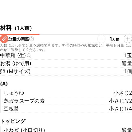
材料
（
1人前
）
1
分量の調整
人前
人数に合わせて分量を調整できます。料理の時間や火加減など、手順も分量に合
わせて調整してくださいね。
中華麺 (生)
1玉
お湯 (ゆで用)
適量
卵 (Mサイズ)
1個
(A)
しょうゆ
小さじ2
鶏ガラスープの素
小さじ1/2
豆板醤
小さじ1/4
トッピング
小ねぎ (小口切り)
適量