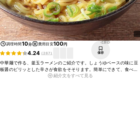
14.2K
10
100
調理時間
費用目安
分
円
4.24
保存
(
267
)
中華麺で作る、釜玉ラーメンのご紹介です。しょうゆベースの味に豆
板醤のピリッとした辛さが食欲をそそります。簡単にできて、食べ応
紹介文をすべて見る
えもありますので、忙しいときにもぴったりですよ。ぜひ作ってみて
くださいね。