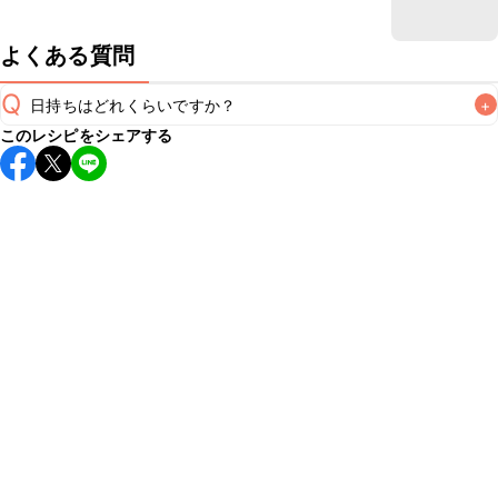
よくある質問
Q
日持ちはどれくらいですか？
+
このレシピをシェアする
こちらのレシピは出来たてをお召し上がりいただくことをお
すすめします。

A
※日持ちは目安です。
こちら
の注意事項をご確認の上、正し