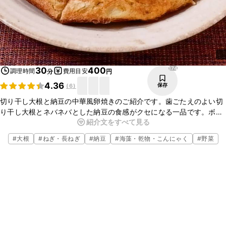
174
30
400
調理時間
費用目安
分
円
4.36
保存
(
6
)
切り干し大根と納豆の中華風卵焼きのご紹介です。歯ごたえのよい切
り干し大根とネバネバとした納豆の食感がクセになる一品です。ボ
紹介文をすべて見る
リューム満点で、食べごたえがありますよ。風味のよいごま油もよい
アクセントになっています。ごはんのお供にもぴったりなので、今夜
#
大根
#
ねぎ・長ねぎ
#
納豆
#
海藻・乾物・こんにゃく
#
野菜
のおかずにいかがでしょうか。ぜひ、作ってみてくださいね。