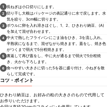
長ねぎは小口切りにします。
1
切り干し大根はパッケージの表記通りに水で戻します。水
2
気を絞り、3cm幅に切ります。
ボウルに卵を入れ溶きほぐし、1、2、ひきわり納豆、(A)
3
を加えて混ぜ合わせます。
中火で熱したフライパンにごま油をひき、3を流し入れ、
4
半熟状になるまで、混ぜながら焼きます。蓋をし、焼き色
がつくまで弱火で5分程焼きます。
裏返して再び蓋をし、中に火が通るまで弱火で5分程焼
5
き、火から下ろします。
食べやすい大きさに切った5を器に盛り付け、小ねぎを散
6
らして完成です。
コツ・ポイント
ひきわり納豆は、お好みの粒の大きさのもので代用して
お作りいただけます。

今回は直径20cmのフライパンを使用しています。