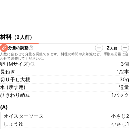
材料
（
2人前
）
2
分量の調整
人前
人数に合わせて分量を調整できます。料理の時間や火加減など、手順も分量に合
わせて調整してくださいね。
卵 (Mサイズ)
3個
長ねぎ
1/2本
切り干し大根
30g
水 (戻す用)
適量
ひきわり納豆
1パック
(A)
オイスターソース
小さじ2
しょうゆ
小さじ1