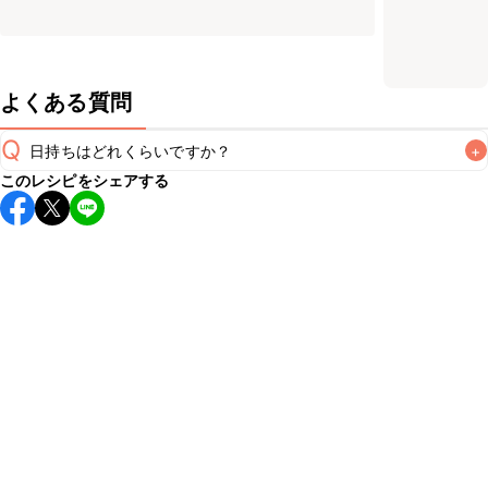
よくある質問
Q
日持ちはどれくらいですか？
+
このレシピをシェアする
保存期間は冷蔵で翌日中が目安です。なるべくお早めにお召
し上がりください。

A
※日持ちは目安です。
こちら
の注意事項をご確認の上、正し