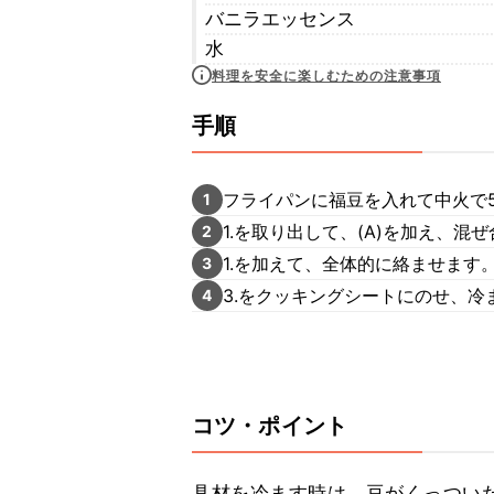
バニラエッセンス
水
料理を安全に楽しむための注意事項
手順
フライパンに福豆を入れて中火で
1
1.を取り出して、(A)を加え、
2
1.を加えて、全体的に絡ませます
3
3.をクッキングシートにのせ、
4
コツ・ポイント
具材を冷ます時は、豆がくっつい