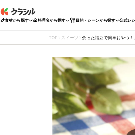
食材から探す
料理名から探す
目的・シーンから探す
公式レ
TOP
スイーツ
余った福豆で簡単おやつ！