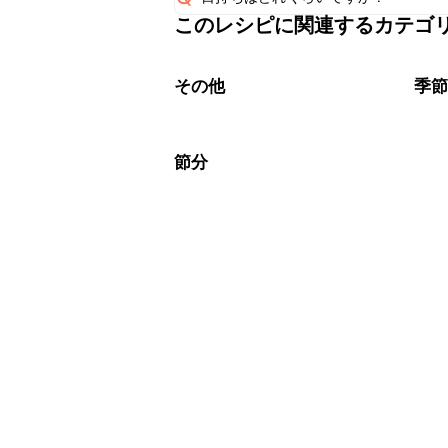
このレシピに関連するカテゴ
保存期間は冷蔵で2~3日が目安です。
A
※日持ちは目安です。
こちら
その他
季
節分