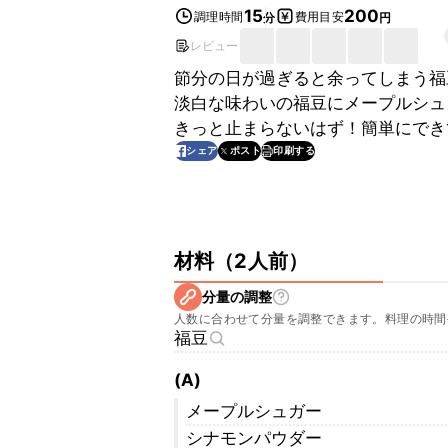
15
200
調理時間
費用目安
分
円
レビュー
節分の日が過ぎると余ってしまう福
淡白な味わいの福豆にメープルシュ
きっと止まらないはず！簡単にでき
印刷する
シェア
ポスト
材料
（
2人前
）
分量の調整
人数に合わせて分量を調整できます。料理の時間
福豆
(A)
メープルシュガー
シナモンパウダー