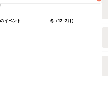
リ
なるべくお早めにお召し上がりください。

節のイベント
冬（12–2月）