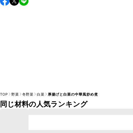
し上がりください。

A
※日持ちは目安です。
こちら
の注意事項をご確認の上、正し
TOP
野菜
冬野菜
白菜
厚揚げと白菜の中華風炒め煮
同じ材料の人気ランキング