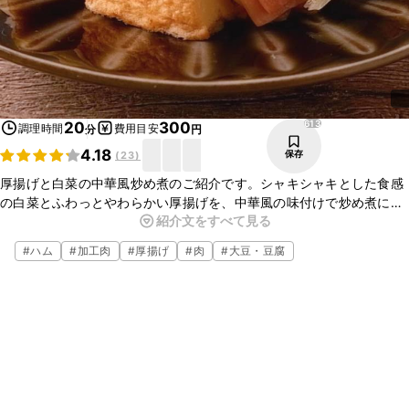
613
20
300
調理時間
費用目安
分
円
4.18
保存
(
23
)
厚揚げと白菜の中華風炒め煮のご紹介です。シャキシャキとした食感
の白菜とふわっとやわらかい厚揚げを、中華風の味付けで炒め煮にし
紹介文をすべて見る
ました。とても簡単ですのでぜひお試しください。
#
ハム
#
加工肉
#
厚揚げ
#
肉
#
大豆・豆腐