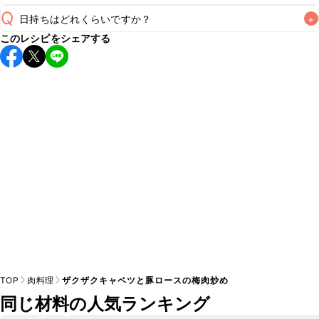
Q
日持ちはどれくらいですか？
+
A
このレシピをシェアする
保存期間は冷蔵で翌日中が目安です。なるべくお早めにお召
し上がりください。

A
※日持ちは目安です。
こちら
の注意事項をご確認の上、正し
TOP
肉料理
ザクザクキャベツと豚ロースの梅肉炒め
同じ材料の人気ランキング