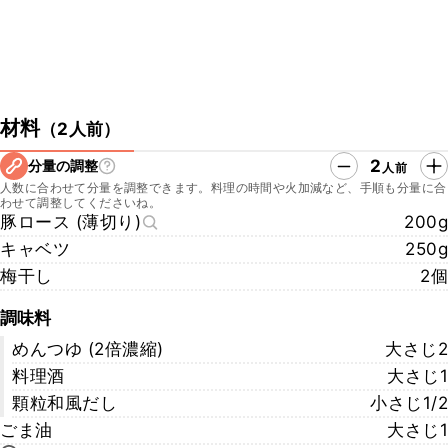
材料
（
2人前
）
2
分量の調整
人前
人数に合わせて分量を調整できます。料理の時間や火加減など、手順も分量に合
わせて調整してくださいね。
豚ロース (薄切り)
200g
キャベツ
250g
梅干し
2個
調味料
めんつゆ (2倍濃縮)
大さじ2
料理酒
大さじ1
顆粒和風だし
小さじ1/2
ごま油
大さじ1