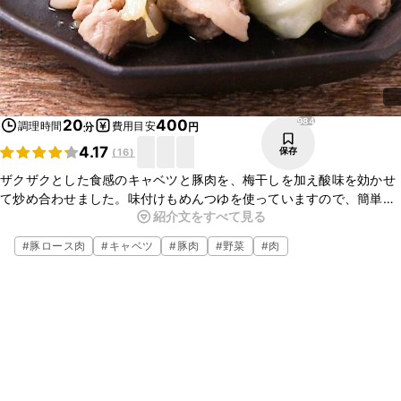
984
20
400
調理時間
費用目安
分
円
4.17
保存
(
16
)
ザクザクとした食感のキャベツと豚肉を、梅干しを加え酸味を効かせ
て炒め合わせました。味付けもめんつゆを使っていますので、簡単に
紹介文をすべて見る
作ることができますよ。しっかりした味付けですので、白いごはんに
もよく合います。
#
豚ロース肉
#
キャベツ
#
豚肉
#
野菜
#
肉