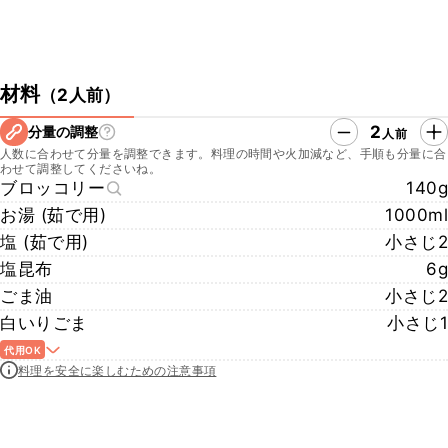
材料
（
2人前
）
2
分量の調整
人前
人数に合わせて分量を調整できます。料理の時間や火加減など、手順も分量に合
わせて調整してくださいね。
ブロッコリー
140g
お湯 (茹で用)
1000ml
塩 (茹で用)
小さじ2
塩昆布
6g
ごま油
小さじ2
白いりごま
小さじ1
代用OK
料理を安全に楽しむための注意事項