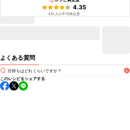
4.35
481
人の平均満足度
よくある質問
Q
日持ちはどれくらいですか？
+
このレシピをシェアする
保存期間は冷蔵で2~3日が目安です。なるべくお早めにお召
し上がりください。

A
※日持ちは目安です。
こちら
の注意事項をご確認の上、正し