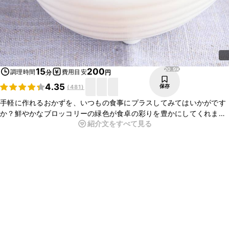
20.9K
15
200
調理時間
費用目安
分
円
4.35
保存
(
481
)
手軽に作れるおかずを、いつもの食事にプラスしてみてはいかがです
か？鮮やかなブロッコリーの緑色が食卓の彩りを豊かにしてくれま
紹介文をすべて見る
す。茹でたブロッコリーを和えるだけなので、とっても簡単です。ぜ
ひ作ってみてくださいね。