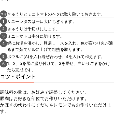
きゅうりとミニトマトのヘタは取り除いておきます。
準備
サニーレタスは一口大にちぎります。
1
きゅうりは千切りにします。
2
ミニトマトは半分に切ります。
3
鍋にお湯を沸かし、豚肩ロースを入れ、色が変わり火が通
4
るまで茹でザルに上げて粗熱を取ります。
ボウルに(A)を入れ混ぜ合わせ、4を入れて和えます。
5
1、2、5を器に盛り付けて、3を乗せ、白いりごまをかけ
6
たら完成です。
コツ・ポイント
調味料の量は、お好みで調整してください。

豚肉はお好きな部位でお作りいただけます。

かぼすの代わりにすだちやレモンでもお作りいただけま
す。