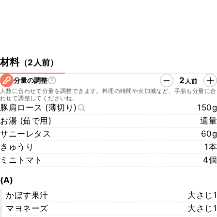
材料
（
2人前
）
2
分量の調整
人前
人数に合わせて分量を調整できます。料理の時間や火加減など、手順も分量に合
わせて調整してくださいね。
豚肩ロース (薄切り)
150g
お湯 (茹で用)
適量
サニーレタス
60g
きゅうり
1本
ミニトマト
4個
(A)
かぼす果汁
大さじ1
マヨネーズ
大さじ1