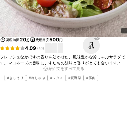
702
20
500
調理時間
費用目安
分
円
4.09
保存
(
16
)
フレッシュなかぼすの香りを効かせた、風味豊かな冷しゃぶサラダで
す。マヨネーズの旨味に、すだちの酸味と香りがとても合いますよ。
紹介文をすべて見る
食べごたえのある冷しゃぶサラダも爽やかなかぼすの風味でさっぱり
と食べられる味付けですよ。
#
きゅうり
#
冷しゃぶ
#
レタス
#
夏野菜
#
豚肉