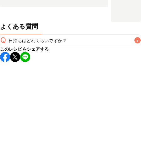
よくある質問
Q
日持ちはどれくらいですか？
+
このレシピをシェアする
保存期間は冷蔵で当日中が目安です。なるべくお早めにお召
し上がりください。

A
※日持ちは目安です。
こちら
の注意事項をご確認の上、正し