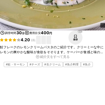
442
30
400
調理時間
費用目安
分
円
4.20
保存
(
8
)
鮭フレークのレモンクリームパスタのご紹介です。クリーミーな中に
レモンの爽やかな酸味が食欲をそそります。ケーパーが食感と味のア
紹介文をすべて見る
クセントになりおいしいですよ。鮭フレークを使って簡単に作ること
ができるので、ぜひ作ってみてくださいね。
#
鮭・サーモン
#
チーズ
#
生クリーム
#
魚介料理
#
魚介