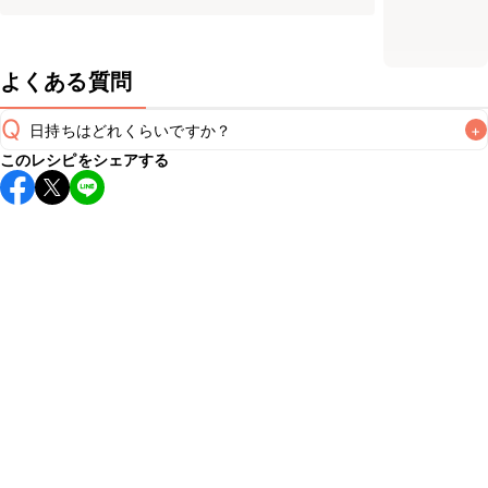
よくある質問
Q
日持ちはどれくらいですか？
+
このレシピをシェアする
保存期間は冷蔵で当日中が目安です。なるべくお早めにお召
し上がりください。

A
※日持ちは目安です。
こちら
の注意事項をご確認の上、正し