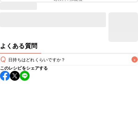
よくある質問
Q
日持ちはどれくらいですか？
+
このレシピをシェアする
保存期間は冷蔵で翌日中が目安です。なるべくお早めにお召
し上がりください。

A
※日持ちは目安です。
こちら
の注意事項をご確認の上、正し