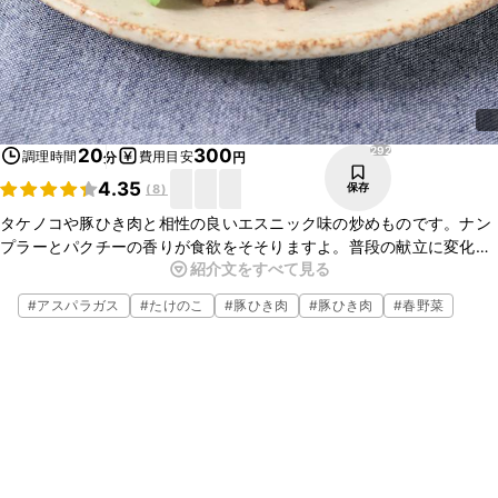
292
20
300
調理時間
費用目安
分
円
4.35
保存
(
8
)
タケノコや豚ひき肉と相性の良いエスニック味の炒めものです。ナン
プラーとパクチーの香りが食欲をそそりますよ。普段の献立に変化を
紹介文をすべて見る
出したい時にもおすすめです。具材を細かく切ってごはんの上に乗せ
ても美味しいですよ。ぜひお試しください。
#
アスパラガス
#
たけのこ
#
豚ひき肉
#
豚ひき肉
#
春野菜