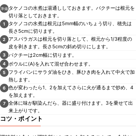
タケノコの水煮は湯通ししておきます。パクチーは根元を
準備
切り落としておきます。
タケノコの水煮は根元は5mm幅のいちょう切り、穂先は
1
長さ5cmに切ります。
アスパラガスは根元を切り落として、根元から1/3程度の
2
皮を剥きます。長さ5cmの斜め切りにします。
パクチーは2cm幅に切ります。
3
ボウルに(A)を入れて混ぜ合わせます。
4
フライパンにサラダ油をひき、豚ひき肉を入れて中火で加
5
熱します。
色が変わったら1、2を加えてさらに火が通るまで炒め、4
6
を加えます。
全体に味が馴染んだら、器に盛り付けます。3を乗せて出
7
来上がりです。
コツ・ポイント