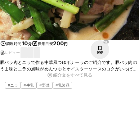
205
10
200
調理時間
費用目安
分
円
レビュー
保存
豚バラ肉とニラで作る中華風つゆボナーラのご紹介です。豚バラ肉の
うま味とニラの風味がめんつゆとオイスターソースのコクがいっぱい
紹介文をすべて見る
のソースと卵黄のまろやかな味わいとよく合い、ついついお箸が止ま
らなくなりますよ。お手軽にできますのでぜひ、お試しくださいね。
#
ニラ
#
牛乳
#
野菜
#
乳製品