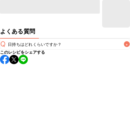
よくある質問
Q
日持ちはどれくらいですか？
+
このレシピをシェアする
こちらのレシピは出来たてをお召し上がりいただくことをお
すすめします。

A
※日持ちは目安です。
こちら
の注意事項をご確認の上、正し