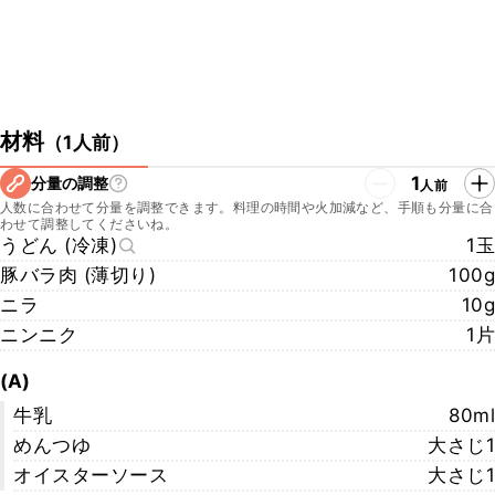
材料
（
1人前
）
1
分量の調整
人前
人数に合わせて分量を調整できます。料理の時間や火加減など、手順も分量に合
わせて調整してくださいね。
うどん (冷凍)
1玉
豚バラ肉 (薄切り)
100g
ニラ
10g
ニンニク
1片
(A)
牛乳
80ml
めんつゆ
大さじ1
オイスターソース
大さじ1