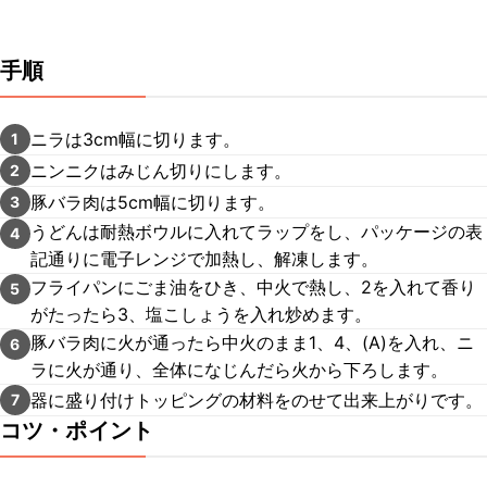
手順
ニラは3cm幅に切ります。
1
ニンニクはみじん切りにします。
2
豚バラ肉は5cm幅に切ります。
3
うどんは耐熱ボウルに入れてラップをし、パッケージの表
4
記通りに電子レンジで加熱し、解凍します。
フライパンにごま油をひき、中火で熱し、2を入れて香り
5
がたったら3、塩こしょうを入れ炒めます。
豚バラ肉に火が通ったら中火のまま1、4、(A)を入れ、ニ
6
ラに火が通り、全体になじんだら火から下ろします。
器に盛り付けトッピングの材料をのせて出来上がりです。
7
コツ・ポイント