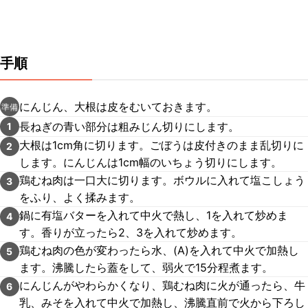
手順
にんじん、大根は皮をむいておきます。
準備
長ねぎの青い部分は粗みじん切りにします。
1
大根は1cm角に切ります。ごぼうは皮付きのまま乱切りに
2
します。にんじんは1cm幅のいちょう切りにします。
鶏むね肉は一口大に切ります。ボウルに入れて塩こしょう
3
をふり、よく揉みます。
鍋に有塩バターを入れて中火で熱し、1を入れて炒めま
4
す。香りが立ったら2、3を入れて炒めます。
鶏むね肉の色が変わったら水、(A)を入れて中火で加熱し
5
ます。沸騰したら蓋をして、弱火で15分程煮ます。
にんじんがやわらかくなり、鶏むね肉に火が通ったら、牛
6
乳、みそを入れて中火で加熱し、沸騰直前で火から下ろし