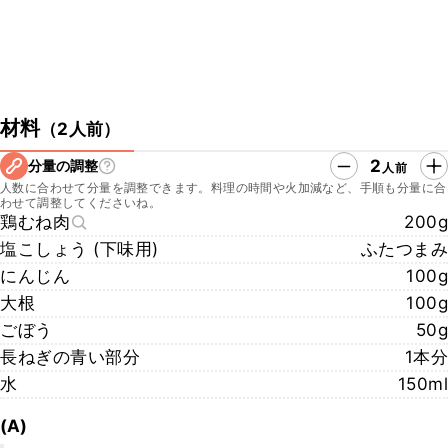
材料
（
2人前
）
2
分量の調整
人前
人数に合わせて分量を調整できます。料理の時間や火加減など、手順も分量に合
わせて調整してくださいね。
鶏むね肉
200g
塩こしょう (下味用)
ふたつまみ
にんじん
100g
大根
100g
ごぼう
50g
長ねぎの青い部分
1本分
水
150ml
(A)