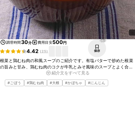
353
30
500
調理時間
費用目安
分
円
4.42
保存
(
25
)
根菜と鶏むね肉の和風スープのご紹介です。有塩バターで炒めた根菜
の旨みと甘み、鶏むね肉のコクが牛乳とみそ風味のスープとよく合
紹介文をすべて見る
い、おいしいですよ。パンにもごはんにも合います。お好みの野菜で
アレンジもできますので、ぜひお試しくださいね。
#
ごぼう
#
鶏むね肉
#
大根
#
かぼちゃ
#
にんじん