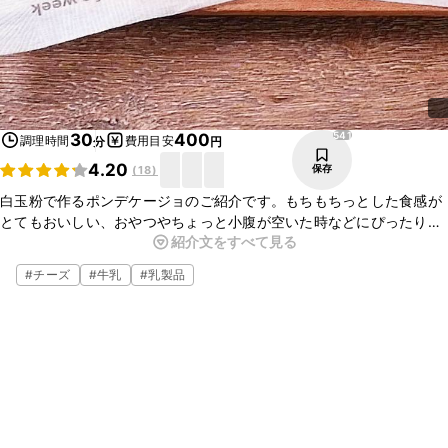
541
30
400
調理時間
費用目安
分
円
4.20
保存
(
18
)
白玉粉で作るポンデケージョのご紹介です。もちもちっとした食感が
とてもおいしい、おやつやちょっと小腹が空いた時などにぴったりな
紹介文をすべて見る
一品です。香ばしい黒いりごまもよいアクセントになっていますよ。
白玉粉を使って簡単に作ることができるので、ぜひお試しください
#
チーズ
#
牛乳
#
乳製品
ね。