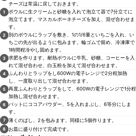
チーズは常温に戻しておきます。
ボウルに生クリームと砂糖を入れて泡立て器で7分立てに
1
泡立てます。マスカルポーネチーズを加え、混ぜ合わせま
す。
別のボウルにラップを敷き、1の1/6量といちごを入れ、い
2
ちごの先が出るように包みます。輪ゴムで留め、冷凍庫で
1時間程冷やし固めます。
求肥を作ります。耐熱ボウルに牛乳、砂糖、コーヒーを入
3
れて混ぜ合わせ、白玉粉を加えて混ぜ合わせます。
ふんわりとラップをし600Wの電子レンジで2分程加熱
4
し、一度取り出して混ぜ合わせます。
再度ふんわりとラップをして、600Wの電子レンジで1分程
5
加熱し混ぜ合わせます。
バットにココアパウダー、5を入れまぶし、6等分にしま
6
す。
薄くのばし、2を包みます。同様に5個作ります。
7
お皿に盛り付けて完成です。
8