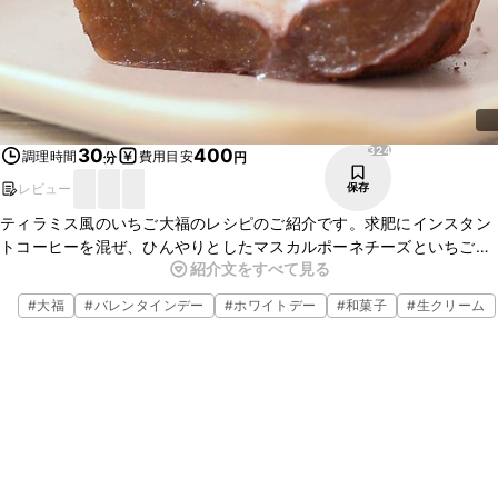
324
30
400
調理時間
費用目安
分
円
レビュー
保存
ティラミス風のいちご大福のレシピのご紹介です。求肥にインスタン
トコーヒーを混ぜ、ひんやりとしたマスカルポーネチーズといちごを
紹介文をすべて見る
包みました。甘いマスカルポーネクリームと酸味のあるいちごの相性
が良く、とても美味しいですよ。ぜひ作ってみてくださいね。
#
大福
#
バレンタインデー
#
ホワイトデー
#
和菓子
#
生クリーム