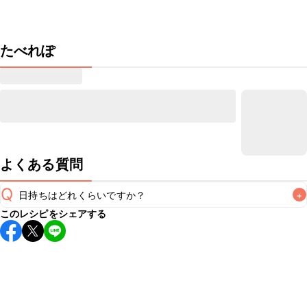
たべれぽ
よくある質問
Q
日持ちはどれくらいですか？
+
このレシピをシェアする
保存期間は冷蔵で当日中が目安です。なるべくお早めにお召
し上がりください。

A
※日持ちは目安です。
こちら
の注意事項をご確認の上、正し