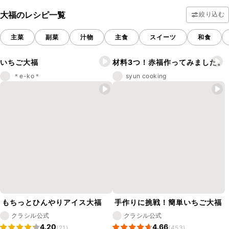
大福のレシピ一覧
絞り込む
主菜
副菜
汁物
主食
スイーツ
和食
いちご大福
材料3つ！赤福作ってみました。
＊e-ko＊
syun cooking
もちっとひんやりアイス大福
手作りに挑戦！簡単いちご大福
クラシル公式
クラシル公式
4.20
4.66
(21)
(453)