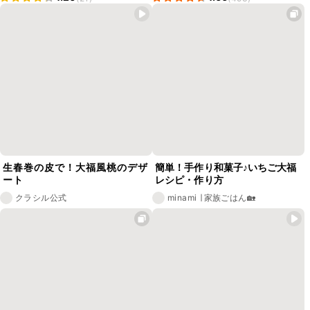
生春巻の皮で！大福風桃のデザ
簡単！手作り和菓子♪いちご大福
ート
レシピ・作り方
クラシル公式
minami ∣ 家族ごはん🏡