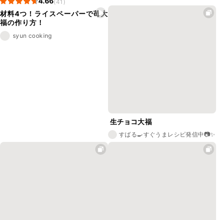
4.66
(41)
材料4つ！ライスペーパーで苺大
福の作り方！
syun cooking
生チョコ大福
すばる🍳すぐうまレシピ発信中📷✨